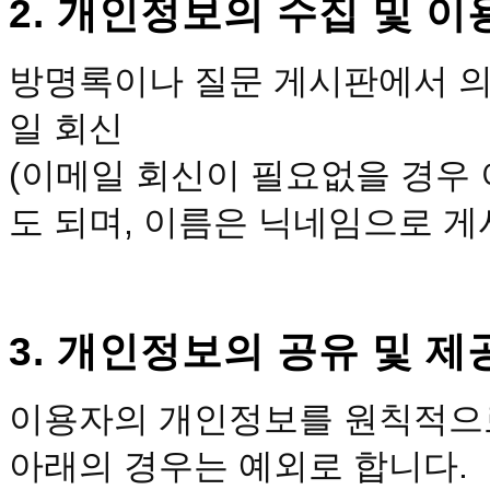
2. 개인정보의 수집 및 
방명록이나 질문 게시판에서 의
일 회신
(이메일 회신이 필요없을 경우
도 되며, 이름은 닉네임으로 게
3. 개인정보의 공유 및 제
이용자의 개인정보를 원칙적으로
아래의 경우는 예외로 합니다.