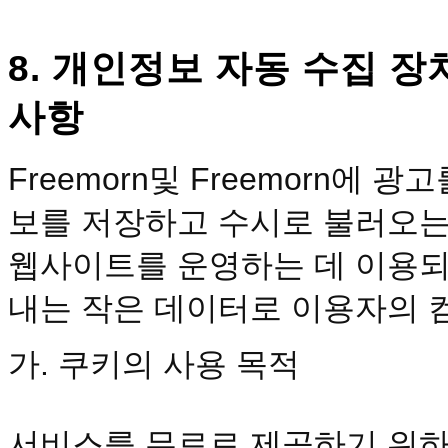
8. 개인정보 자동 수집 장
사항
Freemorn및 Freemorn에
보를 저장하고 수시로 불러오는 '
웹사이트를 운영하는 데 이용되
내는 작은 데이터로 이용자의 
가. 쿠키의 사용 목적
서비스를 무료로 제공하기 위하