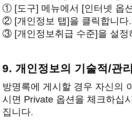
① [도구] 메뉴에서 [인터넷 옵
② [개인정보 탭]을 클릭합니다.
③ [개인정보취급 수준]을 설정
9. 개인정보의 기술적/관
방명록에 게시할 경우 자신의 
시면 Private 옵션을 체크하
집니다.