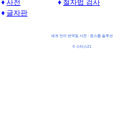
사전
철자법 검사
글자판
세계 언어 번역및 사전 -
원스톱 솔루션
© 스타스21