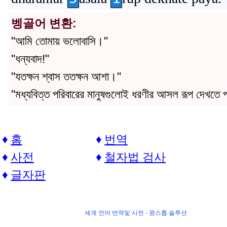
벵골어 변환:
"আমি তোমায় ভলোবাসি।"
"ধন্যবাদ!"
"যতক্ষন শ্বাস ততক্ষন আশা।"
"মধ্যবিত্ত পরিবারের মানুষগুলোই ধরণীর আসল রূপ দেখতে 
홈
번역
사전
철자법 검사
글자판
세계 언어 번역및 사전 -
원스톱 솔루션