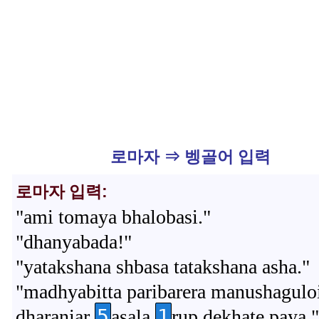
로마자 ⇒ 벵골어 입력
로마자 입력:
"ami tomaya bhalobasi."
"dhanyabada!"
"yatakshana shbasa tatakshana asha."
"madhyabitta paribarera manushagulo
5
1
dharaniar
asala
rup dekhate paya."