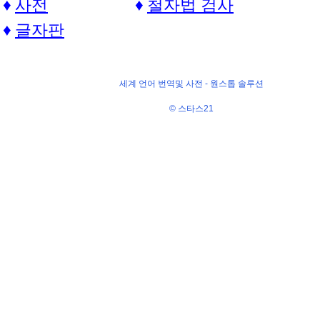
사전
철자법 검사
글자판
세계 언어 번역및 사전 -
원스톱 솔루션
© 스타스21