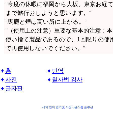
"今度の休暇に福岡から大坂、東京お経
まで旅行おしようと思います。"
"馬鹿と煙は高い所に上がる。"
"（使用上の注意）重要な基本的注意：本
使い捨て製品であるので、1回限りの使
で再使用しないでください。"
홈
번역
사전
철자법 검사
글자판
세계 언어 번역및 사전 -
원스톱 솔루션