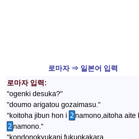
로마자 ⇒ 일본어 입력
로마자 입력:
"ogenki desuka?"
"doumo arigatou gozaimasu."
"koitoha jibun hon i
2
namono,aitoha aite 
2
namono."
"kondonokyukani fukuokakara