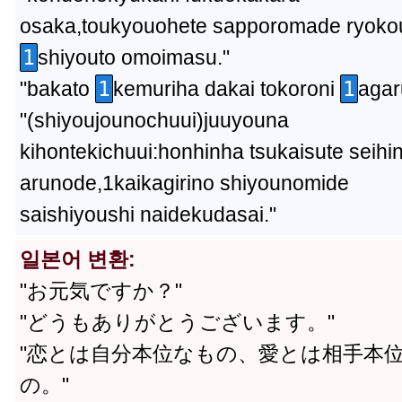
osaka,toukyouohete sapporomade ryoko
1
shiyouto omoimasu."
"bakato
1
kemuriha dakai tokoroni
1
agar
"(shiyoujounochuui)juuyouna
kihontekichuui:honhinha tsukaisute seihi
arunode,1kaikagirino shiyounomide
saishiyoushi naidekudasai."
일본어 변환:
"お元気ですか？"
"どうもありがとうございます。"
"恋とは自分本位なもの、愛とは相手本
の。"