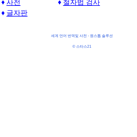
사전
철자법 검사
글자판
세계 언어 번역및 사전 -
원스톱 솔루션
© 스타스21