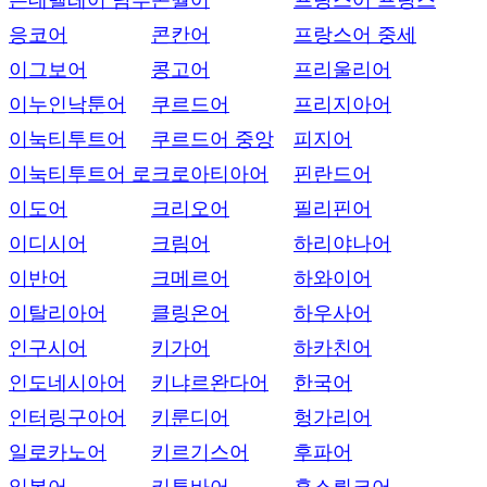
은데벨레어 남부
콘월어
프랑스어 프랑스
응코어
콘칸어
프랑스어 중세
이그보어
콩고어
프리울리어
이누인낙툰어
쿠르드어
프리지아어
이눅티투트어
쿠르드어 중앙
피지어
이눅티투트어 로
크로아티아어
핀란드어
이도어
크리오어
필리핀어
이디시어
크림어
하리야나어
이반어
크메르어
하와이어
이탈리아어
클링온어
하우사어
인구시어
키가어
하카친어
인도네시아어
키냐르완다어
한국어
인터링구아어
키룬디어
헝가리어
일로카노어
키르기스어
후파어