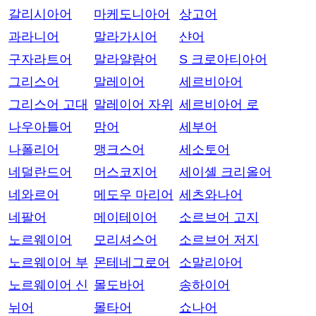
갈리시아어
마케도니아어
상고어
과라니어
말라가시어
샨어
구자라트어
말라얄람어
S 크로아티아어
그리스어
말레이어
세르비아어
그리스어 고대
말레이어 자위
세르비아어 로
나우아틀어
맘어
세부어
나폴리어
맹크스어
세소토어
네덜란드어
머스코지어
세이셸 크리올어
네와르어
메도우 마리어
세츠와나어
네팔어
메이테이어
소르브어 고지
노르웨이어
모리셔스어
소르브어 저지
노르웨이어 부
몬테네그로어
소말리아어
노르웨이어 신
몰도바어
송하이어
뉘어
몰타어
쇼나어