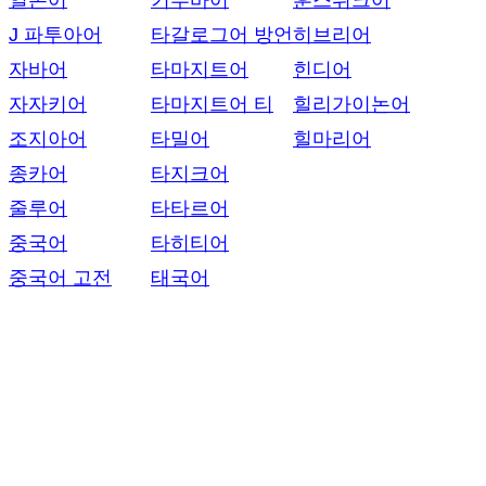
일본어
키투바어
훈스뤼크어
J 파투아어
타갈로그어 방언
히브리어
자바어
타마지트어
힌디어
자자키어
타마지트어 티
힐리가이논어
조지아어
타밀어
힐마리어
종카어
타지크어
줄루어
타타르어
중국어
타히티어
중국어 고전
태국어