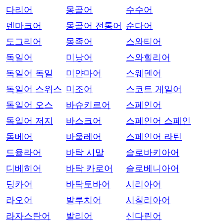
다리어
몽골어
수수어
덴마크어
몽골어 전통어
순다어
도그리어
몽족어
스와티어
독일어
미낭어
스와힐리어
독일어 독일
미얀마어
스웨덴어
독일어 스위스
미조어
스코트 게일어
독일어 오스
바슈키르어
스페인어
독일어 저지
바스크어
스페인어 스페인
돔베어
바울레어
스페인어 라틴
드율라어
바탁 시말
슬로바키아어
디베히어
바탁 카로어
슬로베니아어
딩카어
바탁토바어
시리아어
라오어
발루치어
시칠리아어
라자스탄어
발리어
신다린어