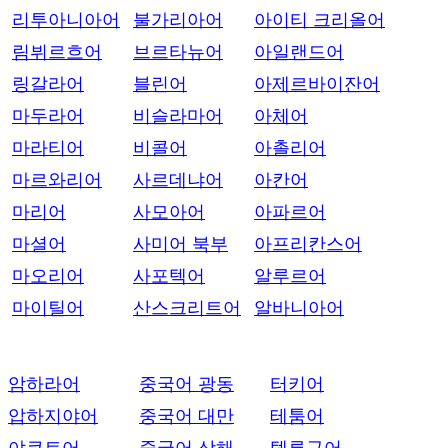
리투아니아어
불가리아어
아이티 크리올어
림뷔르흐어
브르타뉴어
아일랜드어
링갈라어
블린어
아제르바이잔어
마두라어
비슬라마어
아체어
마라티어
비콜어
아촐리어
마르와리어
사르데냐어
아칸어
마리어
사모아어
아파르어
마셜어
사미어 북부
아프리칸스어
마오리어
사포텍어
알루르어
마이틸어
산스크리트어
알바니아어
암하라어
중국어 광동
터키어
압하지야어
중국어 대만
테툼어