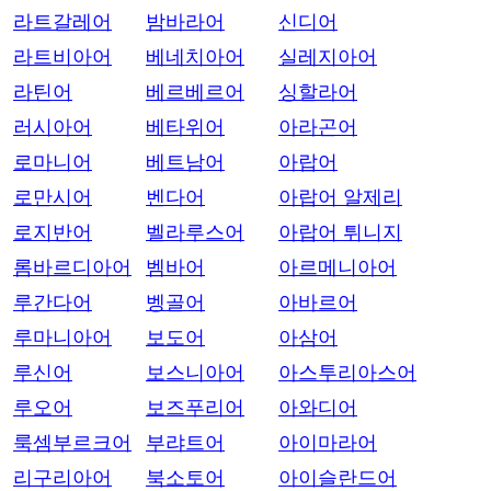
라트갈레어
밤바라어
신디어
라트비아어
베네치아어
실레지아어
라틴어
베르베르어
싱할라어
러시아어
베타위어
아라곤어
로마니어
베트남어
아랍어
로만시어
벤다어
아랍어 알제리
로지반어
벨라루스어
아랍어 튀니지
롬바르디아어
벰바어
아르메니아어
루간다어
벵골어
아바르어
루마니아어
보도어
아삼어
루신어
보스니아어
아스투리아스어
루오어
보즈푸리어
아와디어
룩셈부르크어
부랴트어
아이마라어
리구리아어
북소토어
아이슬란드어