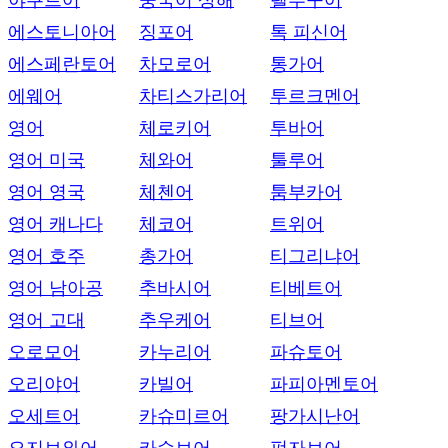
야쿠트어
중국어 상해
텔루구어
에스토니아어
징포어
톡 피신어
에스페란토어
차모로어
통가어
에웨어
차티스가리어
투르크멘어
영어
체로키어
투바어
영어 미국
체와어
툴루어
영어 영국
체첸어
툼부카어
영어 캐나다
체코어
트위어
영어 호주
총가어
티그리냐어
영어 남아공
추바시어
티베트어
영어 고대
추우케어
티브어
오로모어
카누리어
파슈토어
오리야어
카빌어
파피아멘토어
오세트어
카슈미르어
팡가시난어