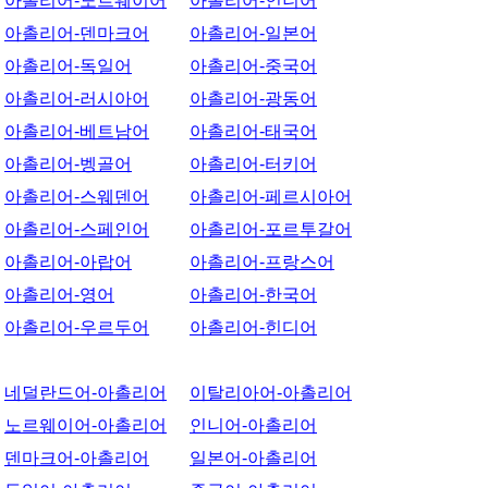
아촐리어-노르웨이어
아촐리어-인니어
아촐리어-덴마크어
아촐리어-일본어
아촐리어-독일어
아촐리어-중국어
아촐리어-러시아어
아촐리어-광동어
아촐리어-베트남어
아촐리어-태국어
아촐리어-벵골어
아촐리어-터키어
아촐리어-스웨덴어
아촐리어-페르시아어
아촐리어-스페인어
아촐리어-포르투갈어
아촐리어-아랍어
아촐리어-프랑스어
아촐리어-영어
아촐리어-한국어
아촐리어-우르두어
아촐리어-힌디어
네덜란드어-아촐리어
이탈리아어-아촐리어
노르웨이어-아촐리어
인니어-아촐리어
덴마크어-아촐리어
일본어-아촐리어