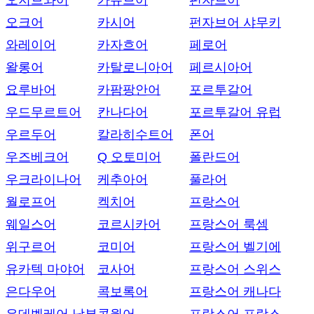
오지브와어
카슈브어
펀자브어
오크어
카시어
펀자브어 샤무키
와레이어
카자흐어
페로어
왈롱어
카탈로니아어
페르시아어
요루바어
카팜팡안어
포르투갈어
우드무르트어
칸나다어
포르투갈어 유럽
우르두어
칼라히수트어
폰어
우즈베크어
Q 오토미어
폴란드어
우크라이나어
케추아어
풀라어
월로프어
켁치어
프랑스어
웨일스어
코르시카어
프랑스어 룩셈
위구르어
코미어
프랑스어 벨기에
유카텍 마야어
코사어
프랑스어 스위스
은다우어
콕보록어
프랑스어 캐나다