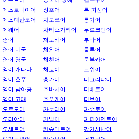
야쿠트어
중국어 상해
텔루구어
에스토니아어
징포어
톡 피신어
에스페란토어
차모로어
통가어
에웨어
차티스가리어
투르크멘어
영어
체로키어
투바어
영어 미국
체와어
툴루어
영어 영국
체첸어
툼부카어
영어 캐나다
체코어
트위어
영어 호주
총가어
티그리냐어
영어 남아공
추바시어
티베트어
영어 고대
추우케어
티브어
오로모어
카누리어
파슈토어
오리야어
카빌어
파피아멘토어
오세트어
카슈미르어
팡가시난어