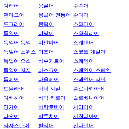
다리어
몽골어
수수어
덴마크어
몽골어 전통어
순다어
도그리어
몽족어
스와티어
독일어
미낭어
스와힐리어
독일어 독일
미얀마어
스웨덴어
독일어 스위스
미조어
스코트 게일어
독일어 오스
바슈키르어
스페인어
독일어 저지
바스크어
스페인어 스페인
돔베어
바울레어
스페인어 라틴
드율라어
바탁 시말
슬로바키아어
디베히어
바탁 카로어
슬로베니아어
딩카어
바탁토바어
시리아어
라오어
발루치어
시칠리아어
라자스탄어
발리어
신다린어