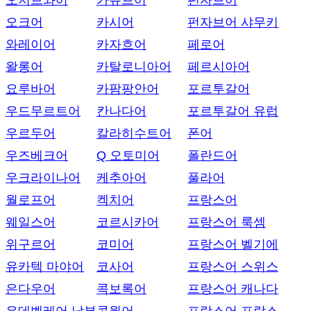
오지브와어
카슈브어
펀자브어
오크어
카시어
펀자브어 샤무키
와레이어
카자흐어
페로어
왈롱어
카탈로니아어
페르시아어
요루바어
카팜팡안어
포르투갈어
우드무르트어
칸나다어
포르투갈어 유럽
우르두어
칼라히수트어
폰어
우즈베크어
Q 오토미어
폴란드어
우크라이나어
케추아어
풀라어
월로프어
켁치어
프랑스어
웨일스어
코르시카어
프랑스어 룩셈
위구르어
코미어
프랑스어 벨기에
유카텍 마야어
코사어
프랑스어 스위스
은다우어
콕보록어
프랑스어 캐나다