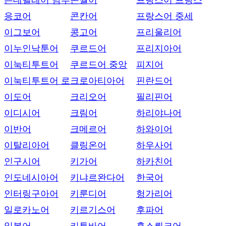
은데벨레어 남부
콘월어
프랑스어 프랑스
응코어
콘칸어
프랑스어 중세
이그보어
콩고어
프리울리어
이누인낙툰어
쿠르드어
프리지아어
이눅티투트어
쿠르드어 중앙
피지어
이눅티투트어 로
크로아티아어
핀란드어
이도어
크리오어
필리핀어
이디시어
크림어
하리야나어
이반어
크메르어
하와이어
이탈리아어
클링온어
하우사어
인구시어
키가어
하카친어
인도네시아어
키냐르완다어
한국어
인터링구아어
키룬디어
헝가리어
일로카노어
키르기스어
후파어