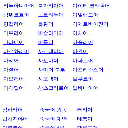
리투아니아어
불가리아어
아이티 크리올어
림뷔르흐어
브르타뉴어
아일랜드어
링갈라어
블린어
아제르바이잔어
마두라어
비슬라마어
아체어
마라티어
비콜어
아촐리어
마르와리어
사르데냐어
아칸어
마리어
사모아어
아파르어
마셜어
사미어 북부
아프리칸스어
마오리어
사포텍어
알루르어
마이틸어
산스크리트어
알바니아어
암하라어
중국어 광동
터키어
압하지야어
중국어 대만
테툼어