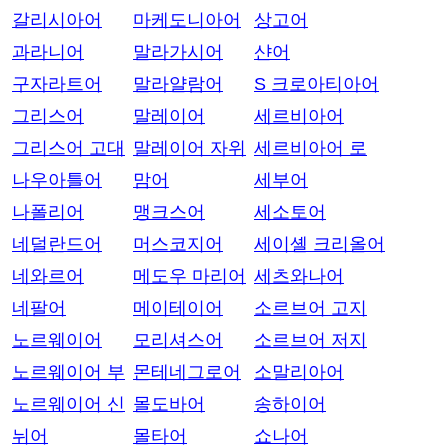
갈리시아어
마케도니아어
상고어
과라니어
말라가시어
샨어
구자라트어
말라얄람어
S 크로아티아어
그리스어
말레이어
세르비아어
그리스어 고대
말레이어 자위
세르비아어 로
나우아틀어
맘어
세부어
나폴리어
맹크스어
세소토어
네덜란드어
머스코지어
세이셸 크리올어
네와르어
메도우 마리어
세츠와나어
네팔어
메이테이어
소르브어 고지
노르웨이어
모리셔스어
소르브어 저지
노르웨이어 부
몬테네그로어
소말리아어
노르웨이어 신
몰도바어
송하이어
뉘어
몰타어
쇼나어