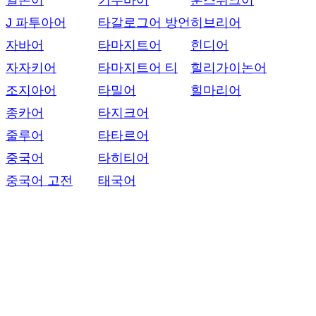
일본어
키투바어
훈스뤼크어
J 파투아어
타갈로그어 방언
히브리어
자바어
타마지트어
힌디어
자자키어
타마지트어 티
힐리가이논어
조지아어
타밀어
힐마리어
종카어
타지크어
줄루어
타타르어
중국어
타히티어
중국어 고전
태국어