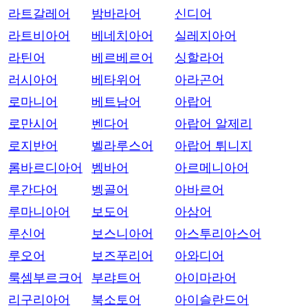
라트갈레어
밤바라어
신디어
라트비아어
베네치아어
실레지아어
라틴어
베르베르어
싱할라어
러시아어
베타위어
아라곤어
로마니어
베트남어
아랍어
로만시어
벤다어
아랍어 알제리
로지반어
벨라루스어
아랍어 튀니지
롬바르디아어
벰바어
아르메니아어
루간다어
벵골어
아바르어
루마니아어
보도어
아삼어
루신어
보스니아어
아스투리아스어
루오어
보즈푸리어
아와디어
룩셈부르크어
부랴트어
아이마라어
리구리아어
북소토어
아이슬란드어