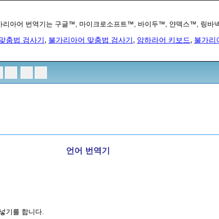
가리아어 번역기는 구글™, 마이크로소프트™, 바이두™, 얀덱스™, 링
맞춤법 검사기
,
불가리아어 맞춤법 검사기
,
암하라어 키보드
,
불가리