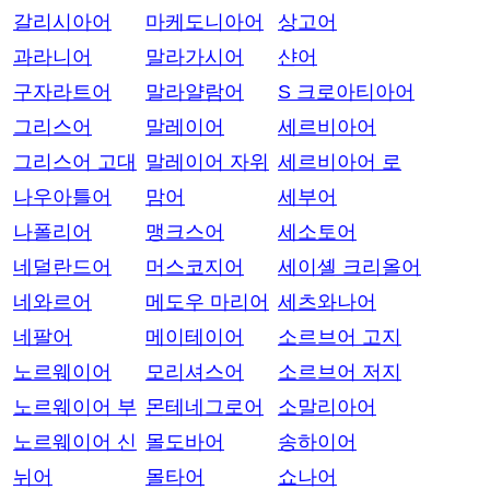
갈리시아어
마케도니아어
상고어
과라니어
말라가시어
샨어
구자라트어
말라얄람어
S 크로아티아어
그리스어
말레이어
세르비아어
그리스어 고대
말레이어 자위
세르비아어 로
나우아틀어
맘어
세부어
나폴리어
맹크스어
세소토어
네덜란드어
머스코지어
세이셸 크리올어
네와르어
메도우 마리어
세츠와나어
네팔어
메이테이어
소르브어 고지
노르웨이어
모리셔스어
소르브어 저지
노르웨이어 부
몬테네그로어
소말리아어
노르웨이어 신
몰도바어
송하이어
뉘어
몰타어
쇼나어