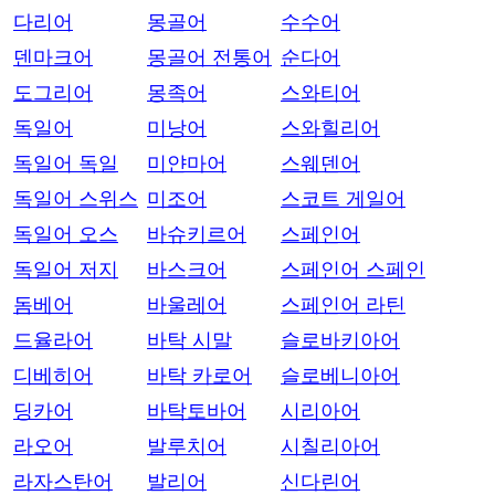
다리어
몽골어
수수어
덴마크어
몽골어 전통어
순다어
도그리어
몽족어
스와티어
독일어
미낭어
스와힐리어
독일어 독일
미얀마어
스웨덴어
독일어 스위스
미조어
스코트 게일어
독일어 오스
바슈키르어
스페인어
독일어 저지
바스크어
스페인어 스페인
돔베어
바울레어
스페인어 라틴
드율라어
바탁 시말
슬로바키아어
디베히어
바탁 카로어
슬로베니아어
딩카어
바탁토바어
시리아어
라오어
발루치어
시칠리아어
라자스탄어
발리어
신다린어