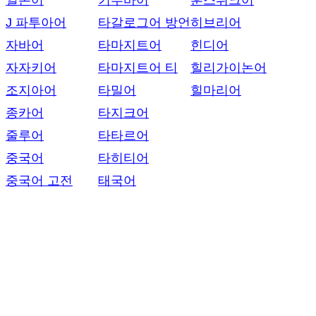
일본어
키투바어
훈스뤼크어
J 파투아어
타갈로그어 방언
히브리어
자바어
타마지트어
힌디어
자자키어
타마지트어 티
힐리가이논어
조지아어
타밀어
힐마리어
종카어
타지크어
줄루어
타타르어
중국어
타히티어
중국어 고전
태국어