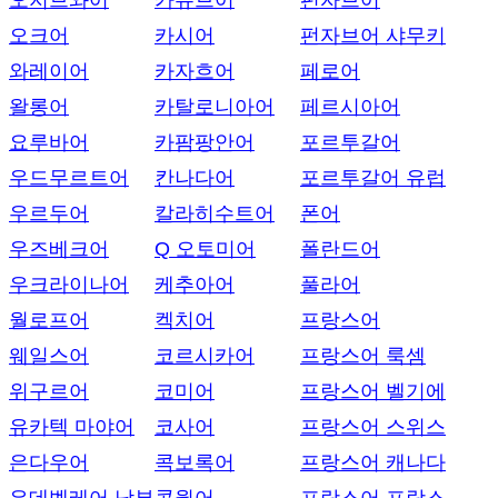
오지브와어
카슈브어
펀자브어
오크어
카시어
펀자브어 샤무키
와레이어
카자흐어
페로어
왈롱어
카탈로니아어
페르시아어
요루바어
카팜팡안어
포르투갈어
우드무르트어
칸나다어
포르투갈어 유럽
우르두어
칼라히수트어
폰어
우즈베크어
Q 오토미어
폴란드어
우크라이나어
케추아어
풀라어
월로프어
켁치어
프랑스어
웨일스어
코르시카어
프랑스어 룩셈
위구르어
코미어
프랑스어 벨기에
유카텍 마야어
코사어
프랑스어 스위스
은다우어
콕보록어
프랑스어 캐나다