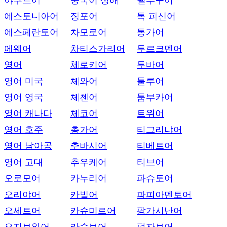
야쿠트어
중국어 상해
텔루구어
에스토니아어
징포어
톡 피신어
에스페란토어
차모로어
통가어
에웨어
차티스가리어
투르크멘어
영어
체로키어
투바어
영어 미국
체와어
툴루어
영어 영국
체첸어
툼부카어
영어 캐나다
체코어
트위어
영어 호주
총가어
티그리냐어
영어 남아공
추바시어
티베트어
영어 고대
추우케어
티브어
오로모어
카누리어
파슈토어
오리야어
카빌어
파피아멘토어
오세트어
카슈미르어
팡가시난어