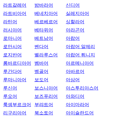
라트갈레어
밤바라어
신디어
라트비아어
베네치아어
실레지아어
라틴어
베르베르어
싱할라어
러시아어
베타위어
아라곤어
로마니어
베트남어
아랍어
로만시어
벤다어
아랍어 알제리
로지반어
벨라루스어
아랍어 튀니지
롬바르디아어
벰바어
아르메니아어
루간다어
벵골어
아바르어
루마니아어
보도어
아삼어
루신어
보스니아어
아스투리아스어
루오어
보즈푸리어
아와디어
룩셈부르크어
부랴트어
아이마라어
리구리아어
북소토어
아이슬란드어