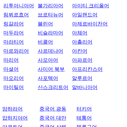
리투아니아어
불가리아어
아이티 크리올어
림뷔르흐어
브르타뉴어
아일랜드어
링갈라어
블린어
아제르바이잔어
마두라어
비슬라마어
아체어
마라티어
비콜어
아촐리어
마르와리어
사르데냐어
아칸어
마리어
사모아어
아파르어
마셜어
사미어 북부
아프리칸스어
마오리어
사포텍어
알루르어
마이틸어
산스크리트어
알바니아어
암하라어
중국어 광동
터키어
압하지야어
중국어 대만
테툼어