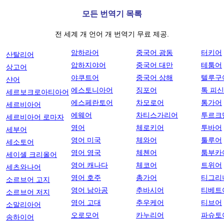
모든 번역기 목록
전 세계 개 언어 개 번역기 무료 제공.
암하라어
중국어 광동
터키어
산탈리어
압하지야어
중국어 대만
테툼어
상고어
야쿠트어
중국어 상해
텔루구
샨어
에스토니아어
징포어
톡 피
세르보크로아티아어
에스페란토어
차모로어
통가어
세르비아어
에웨어
차티스가리어
투르크
세르비아어 로마자
영어
체로키어
투바어
세부어
영어 미국
체와어
툴루어
세소토어
영어 영국
체첸어
툼부카
세이셸 크리올어
영어 캐나다
체코어
트위어
세츠와나어
영어 호주
총가어
티그리
소르브어 고지
영어 남아공
추바시어
티베트
소르브어 저지
영어 고대
추우케어
티브어
소말리아어
오로모어
카누리어
파슈토
송하이어