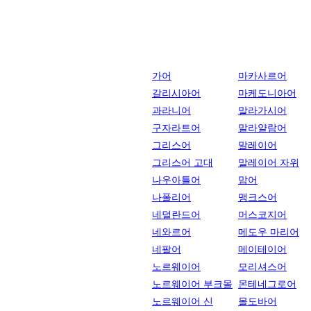
가어
마카사르어
갈리시아어
마케도니아어
과라니어
말라가시어
구자라트어
말라얄람어
그리스어
말레이어
그리스어 고대
말레이어 자위
나우아틀어
맘어
나폴리어
맹크스어
네덜란드어
머스코지어
네와르어
메도우 마리어
네팔어
메이테이어
노르웨이어
모리셔스어
노르웨이어 부크몰
몬테네그로어
노르웨이어 신
몰도바어