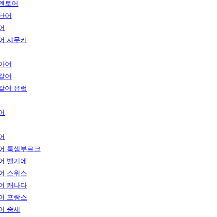
멘토어
난어
어
어 샤무키
아어
갈어
갈어 유럽
어
어
어 룩셈부르크
어 벨기에
어 스위스
어 캐나다
어 프랑스
어 중세