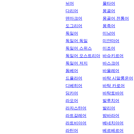
뉘어
몰타어
다리어
몽골어
덴마크어
몽골어 전통어
도그리어
몽족어
독일어
미낭어
독일어 독일
미얀마어
독일어 스위스
미조어
독일어 오스트리아
바슈키르어
독일어 저지
바스크어
돔베어
바울레어
드율라어
바탁 시말룽운어
디베히어
바탁 카로어
딩카어
바탁토바어
라오어
발루치어
라자스탄어
발리어
라트갈레어
밤바라어
라트비아어
베네치아어
라틴어
베르베르어