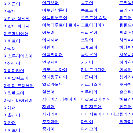
이그보어
콩고어
프리울
아라곤어
이누인낙툰어
쿠르드어
프리지
아랍어
이눅티투트어
쿠르드어 중앙
피지어
아랍어 알제리
이눅티투트어 로마자
크로아티아어
핀란드
아랍어 튀니지
이도어
크리오어
필리핀
아르메니아어
이디시어
크림어
하리야
아바르어
이반어
크메르어
하와이
아삼어
이탈리아어
클링온어
하우사
아스투리아스어
인구시어
키가어
하카친
아와디어
인도네시아어
키냐르완다어
한국어
아이마라어
인터링구아어
키룬디어
헝가리
아이슬란드어
일로카노어
키르기스어
후파어
아이티 크리올어
일본어
키투바어
훈스뤼
아일랜드어
자메이카 파투아어
타갈로그어 방언
히브리
아제르바이잔어
자바어
타마지트어
힌디어
아체어
자자키어
타마지트어 티피나그
힐리가
아촐리어
조지아어
타밀어
힐마리
아칸어
종카어
타지크어
아파르어