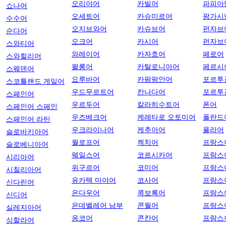
오리야어
카빌어
파피아
쇼나어
오세트어
카슈미르어
팡가시
수수어
오지브와어
카슈브어
펀자브
순다어
오크어
카시어
펀자브
스와티어
와레이어
카자흐어
페로어
스와힐리어
왈롱어
카탈로니아어
페르시
스웨덴어
요루바어
카팜팡안어
포르투
스코틀랜드 게일어
우드무르트어
칸나다어
포르투
스페인어
우르두어
칼라히수트어
폰어
스페인어 스페인
우즈베크어
케레타로 오토미어
폴란드
스페인어 라틴
우크라이나어
케추아어
풀라어
슬로바키아어
월로프어
켁치어
프랑스
슬로베니아어
웨일스어
코르시카어
프랑스
시리아어
위구르어
코미어
프랑스
시칠리아어
유카텍 마야어
코사어
프랑스
신다린어
은다우어
콕보록어
프랑스
신디어
은데벨레어 남부
콘월어
프랑스
실레지아어
응코어
콘칸어
프랑스
싱할라어