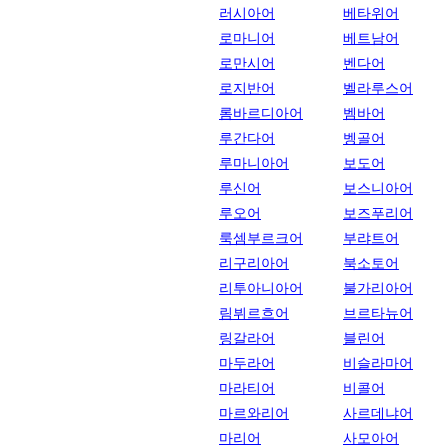
러시아어
베타위어
로마니어
베트남어
로만시어
벤다어
로지반어
벨라루스어
롬바르디아어
벰바어
루간다어
벵골어
루마니아어
보도어
루신어
보스니아어
루오어
보즈푸리어
룩셈부르크어
부랴트어
리구리아어
북소토어
리투아니아어
불가리아어
림뷔르흐어
브르타뉴어
링갈라어
블린어
마두라어
비슬라마어
마라티어
비콜어
마르와리어
사르데냐어
마리어
사모아어