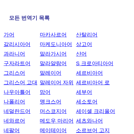
모든 번역기 목록
가어
마카사르어
산탈리어
갈리시아어
마케도니아어
상고어
과라니어
말라가시어
샨어
구자라트어
말라얄람어
S 크로아티아어
그리스어
말레이어
세르비아어
그리스어 고대
말레이어 자위
세르비아어 로
나우아틀어
맘어
세부어
나폴리어
맹크스어
세소토어
네덜란드어
머스코지어
세이셸 크리올어
네와르어
메도우 마리어
세츠와나어
네팔어
메이테이어
소르브어 고지