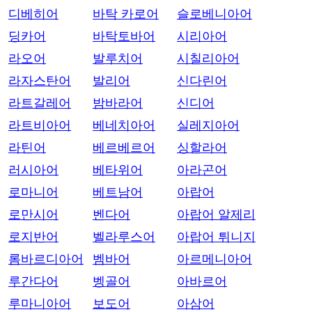
디베히어
바탁 카로어
슬로베니아어
딩카어
바탁토바어
시리아어
라오어
발루치어
시칠리아어
라자스탄어
발리어
신다린어
라트갈레어
밤바라어
신디어
라트비아어
베네치아어
실레지아어
라틴어
베르베르어
싱할라어
러시아어
베타위어
아라곤어
로마니어
베트남어
아랍어
로만시어
벤다어
아랍어 알제리
로지반어
벨라루스어
아랍어 튀니지
롬바르디아어
벰바어
아르메니아어
루간다어
벵골어
아바르어
루마니아어
보도어
아삼어