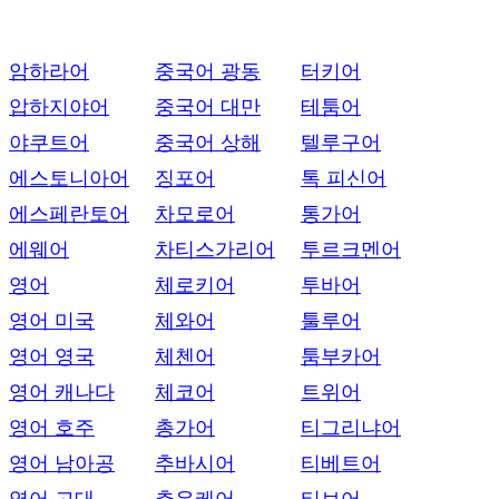
암하라어
중국어 광동
터키어
압하지야어
중국어 대만
테툼어
야쿠트어
중국어 상해
텔루구어
에스토니아어
징포어
톡 피신어
에스페란토어
차모로어
통가어
에웨어
차티스가리어
투르크멘어
영어
체로키어
투바어
영어 미국
체와어
툴루어
영어 영국
체첸어
툼부카어
영어 캐나다
체코어
트위어
영어 호주
총가어
티그리냐어
영어 남아공
추바시어
티베트어