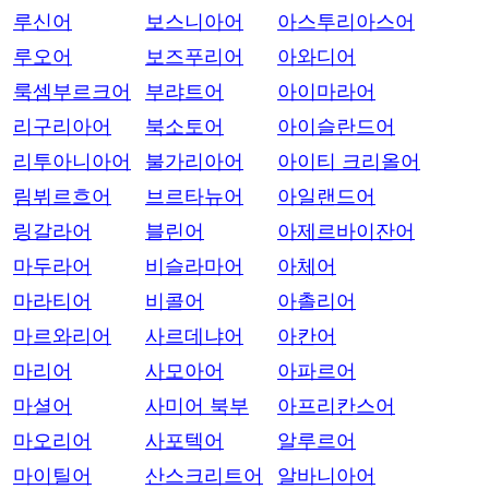
루신어
보스니아어
아스투리아스어
루오어
보즈푸리어
아와디어
룩셈부르크어
부랴트어
아이마라어
리구리아어
북소토어
아이슬란드어
리투아니아어
불가리아어
아이티 크리올어
림뷔르흐어
브르타뉴어
아일랜드어
링갈라어
블린어
아제르바이잔어
마두라어
비슬라마어
아체어
마라티어
비콜어
아촐리어
마르와리어
사르데냐어
아칸어
마리어
사모아어
아파르어
마셜어
사미어 북부
아프리칸스어
마오리어
사포텍어
알루르어
마이틸어
산스크리트어
알바니아어