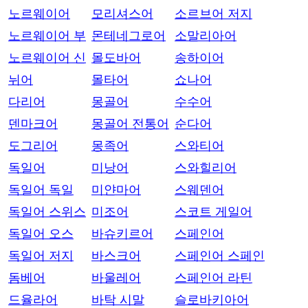
노르웨이어
모리셔스어
소르브어 저지
노르웨이어 부
몬테네그로어
소말리아어
노르웨이어 신
몰도바어
송하이어
뉘어
몰타어
쇼나어
다리어
몽골어
수수어
덴마크어
몽골어 전통어
순다어
도그리어
몽족어
스와티어
독일어
미낭어
스와힐리어
독일어 독일
미얀마어
스웨덴어
독일어 스위스
미조어
스코트 게일어
독일어 오스
바슈키르어
스페인어
독일어 저지
바스크어
스페인어 스페인
돔베어
바울레어
스페인어 라틴
드율라어
바탁 시말
슬로바키아어