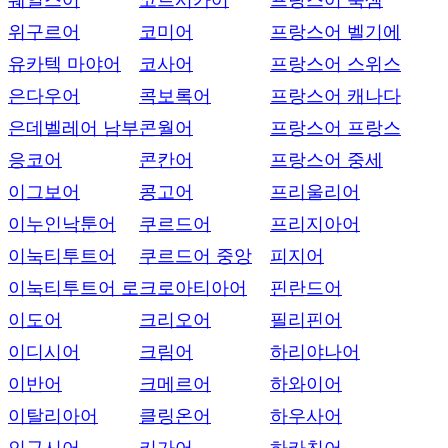
웨일스어
코르시카어
프랑스어 룩셈
위구르어
코미어
프랑스어 벨기에
유카텍 마야어
코사어
프랑스어 스위스
은다우어
콕보록어
프랑스어 캐나다
은데벨레어 남부
콘월어
프랑스어 프랑스
응코어
콘칸어
프랑스어 중세
이그보어
콩고어
프리울리어
이누인낙툰어
쿠르드어
프리지아어
이눅티투트어
쿠르드어 중앙
피지어
이눅티투트어 로
크로아티아어
핀란드어
이도어
크리오어
필리핀어
이디시어
크림어
하리야나어
이반어
크메르어
하와이어
이탈리아어
클링온어
하우사어