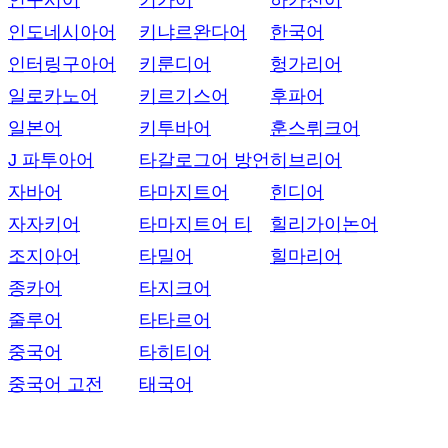
인구시어
키가어
하카친어
인도네시아어
키냐르완다어
한국어
인터링구아어
키룬디어
헝가리어
일로카노어
키르기스어
후파어
일본어
키투바어
훈스뤼크어
J 파투아어
타갈로그어 방언
히브리어
자바어
타마지트어
힌디어
자자키어
타마지트어 티
힐리가이논어
조지아어
타밀어
힐마리어
종카어
타지크어
줄루어
타타르어
중국어
타히티어
중국어 고전
태국어