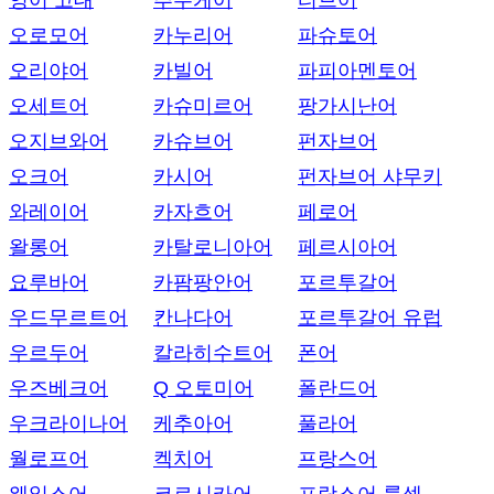
영어 고대
추우케어
티브어
오로모어
카누리어
파슈토어
오리야어
카빌어
파피아멘토어
오세트어
카슈미르어
팡가시난어
오지브와어
카슈브어
펀자브어
오크어
카시어
펀자브어 샤무키
와레이어
카자흐어
페로어
왈롱어
카탈로니아어
페르시아어
요루바어
카팜팡안어
포르투갈어
우드무르트어
칸나다어
포르투갈어 유럽
우르두어
칼라히수트어
폰어
우즈베크어
Q 오토미어
폴란드어
우크라이나어
케추아어
풀라어
월로프어
켁치어
프랑스어