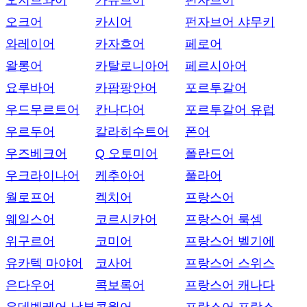
오지브와어
카슈브어
펀자브어
오크어
카시어
펀자브어 샤무키
와레이어
카자흐어
페로어
왈롱어
카탈로니아어
페르시아어
요루바어
카팜팡안어
포르투갈어
우드무르트어
칸나다어
포르투갈어 유럽
우르두어
칼라히수트어
폰어
우즈베크어
Q 오토미어
폴란드어
우크라이나어
케추아어
풀라어
월로프어
켁치어
프랑스어
웨일스어
코르시카어
프랑스어 룩셈
위구르어
코미어
프랑스어 벨기에
유카텍 마야어
코사어
프랑스어 스위스
은다우어
콕보록어
프랑스어 캐나다