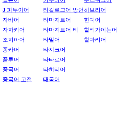
일본어
키투바어
훈스뤼크어
J 파투아어
타갈로그어 방언
히브리어
자바어
타마지트어
힌디어
자자키어
타마지트어 티
힐리가이논어
조지아어
타밀어
힐마리어
종카어
타지크어
줄루어
타타르어
중국어
타히티어
중국어 고전
태국어