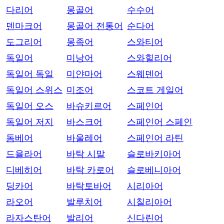
다리어
몽골어
수수어
덴마크어
몽골어 전통어
순다어
도그리어
몽족어
스와티어
독일어
미낭어
스와힐리어
독일어 독일
미얀마어
스웨덴어
독일어 스위스
미조어
스코트 게일어
독일어 오스
바슈키르어
스페인어
독일어 저지
바스크어
스페인어 스페인
돔베어
바울레어
스페인어 라틴
드율라어
바탁 시말
슬로바키아어
디베히어
바탁 카로어
슬로베니아어
딩카어
바탁토바어
시리아어
라오어
발루치어
시칠리아어
라자스탄어
발리어
신다린어