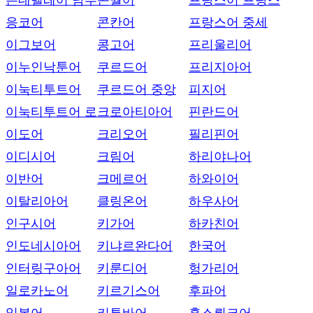
은데벨레어 남부
콘월어
프랑스어 프랑스
응코어
콘칸어
프랑스어 중세
이그보어
콩고어
프리울리어
이누인낙툰어
쿠르드어
프리지아어
이눅티투트어
쿠르드어 중앙
피지어
이눅티투트어 로
크로아티아어
핀란드어
이도어
크리오어
필리핀어
이디시어
크림어
하리야나어
이반어
크메르어
하와이어
이탈리아어
클링온어
하우사어
인구시어
키가어
하카친어
인도네시아어
키냐르완다어
한국어
인터링구아어
키룬디어
헝가리어
일로카노어
키르기스어
후파어