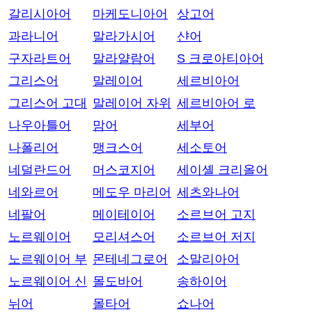
갈리시아어
마케도니아어
상고어
과라니어
말라가시어
샨어
구자라트어
말라얄람어
S 크로아티아어
그리스어
말레이어
세르비아어
그리스어 고대
말레이어 자위
세르비아어 로
나우아틀어
맘어
세부어
나폴리어
맹크스어
세소토어
네덜란드어
머스코지어
세이셸 크리올어
네와르어
메도우 마리어
세츠와나어
네팔어
메이테이어
소르브어 고지
노르웨이어
모리셔스어
소르브어 저지
노르웨이어 부
몬테네그로어
소말리아어
노르웨이어 신
몰도바어
송하이어
뉘어
몰타어
쇼나어