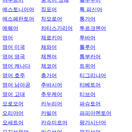
야쿠트어
중국어 상해
텔루구어
에스토니아어
징포어
톡 피신어
에스페란토어
차모로어
통가어
에웨어
차티스가리어
투르크멘어
영어
체로키어
투바어
영어 미국
체와어
툴루어
영어 영국
체첸어
툼부카어
영어 캐나다
체코어
트위어
영어 호주
총가어
티그리냐어
영어 남아공
추바시어
티베트어
영어 고대
추우케어
티브어
오로모어
카누리어
파슈토어
오리야어
카빌어
파피아멘토어
오세트어
카슈미르어
팡가시난어