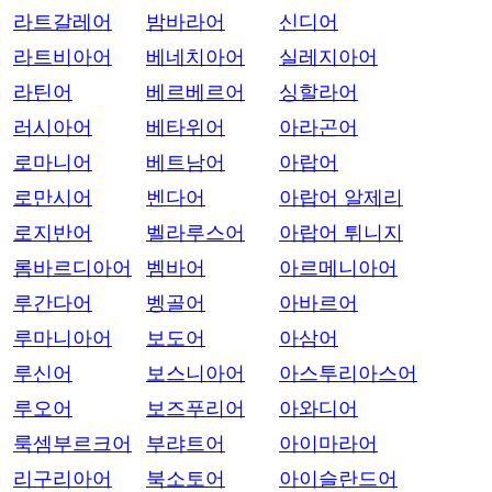
라트갈레어
밤바라어
신디어
라트비아어
베네치아어
실레지아어
라틴어
베르베르어
싱할라어
러시아어
베타위어
아라곤어
로마니어
베트남어
아랍어
로만시어
벤다어
아랍어 알제리
로지반어
벨라루스어
아랍어 튀니지
롬바르디아어
벰바어
아르메니아어
루간다어
벵골어
아바르어
루마니아어
보도어
아삼어
루신어
보스니아어
아스투리아스어
루오어
보즈푸리어
아와디어
룩셈부르크어
부랴트어
아이마라어
리구리아어
북소토어
아이슬란드어