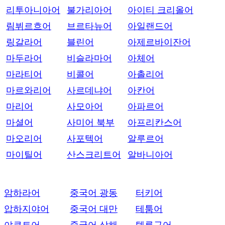
리투아니아어
불가리아어
아이티 크리올어
림뷔르흐어
브르타뉴어
아일랜드어
링갈라어
블린어
아제르바이잔어
마두라어
비슬라마어
아체어
마라티어
비콜어
아촐리어
마르와리어
사르데냐어
아칸어
마리어
사모아어
아파르어
마셜어
사미어 북부
아프리칸스어
마오리어
사포텍어
알루르어
마이틸어
산스크리트어
알바니아어
암하라어
중국어 광동
터키어
압하지야어
중국어 대만
테툼어