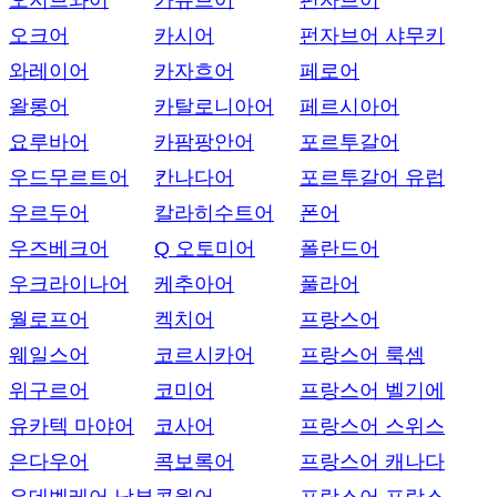
오지브와어
카슈브어
펀자브어
오크어
카시어
펀자브어 샤무키
와레이어
카자흐어
페로어
왈롱어
카탈로니아어
페르시아어
요루바어
카팜팡안어
포르투갈어
우드무르트어
칸나다어
포르투갈어 유럽
우르두어
칼라히수트어
폰어
우즈베크어
Q 오토미어
폴란드어
우크라이나어
케추아어
풀라어
월로프어
켁치어
프랑스어
웨일스어
코르시카어
프랑스어 룩셈
위구르어
코미어
프랑스어 벨기에
유카텍 마야어
코사어
프랑스어 스위스
은다우어
콕보록어
프랑스어 캐나다