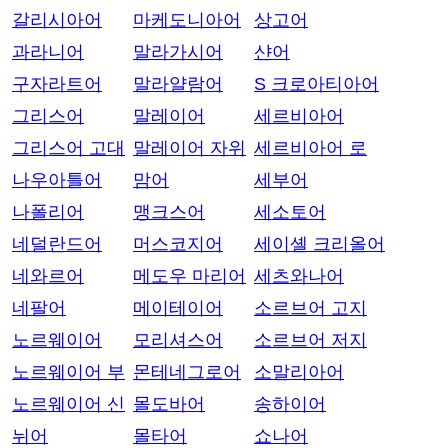
갈리시아어
마케도니아어
상고어
과라니어
말라가시어
샨어
구자라트어
말라얄람어
S 크로아티아어
그리스어
말레이어
세르비아어
그리스어 고대
말레이어 자위
세르비아어 로
나우아틀어
맘어
세부어
나폴리어
맹크스어
세소토어
네덜란드어
머스코지어
세이셸 크리올어
네와르어
메도우 마리어
세츠와나어
네팔어
메이테이어
소르브어 고지
노르웨이어
모리셔스어
소르브어 저지
노르웨이어 부
몬테네그로어
소말리아어
노르웨이어 신
몰도바어
송하이어
뉘어
몰타어
쇼나어