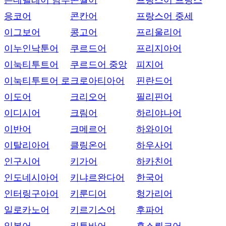
은데벨레어 남부
콘월어
프랑스어 프랑스
응코어
콘칸어
프랑스어 중세
이그보어
콩고어
프리울리어
이누인낙툰어
쿠르드어
프리지아어
이눅티투트어
쿠르드어 중앙
피지어
이눅티투트어 로
크로아티아어
핀란드어
이도어
크리오어
필리핀어
이디시어
크림어
하리야나어
이반어
크메르어
하와이어
이탈리아어
클링온어
하우사어
인구시어
키가어
하카친어
인도네시아어
키냐르완다어
한국어
인터링구아어
키룬디어
헝가리어
일로카노어
키르기스어
후파어