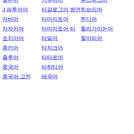
일본어
키투바어
훈스뤼크어
J 파투아어
타갈로그어 방언
히브리어
자바어
타마지트어
힌디어
자자키어
타마지트어 티
힐리가이논어
조지아어
타밀어
힐마리어
종카어
타지크어
줄루어
타타르어
중국어
타히티어
중국어 고전
태국어