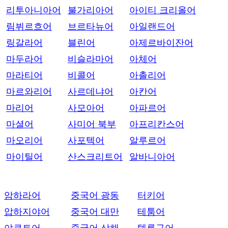
리투아니아어
불가리아어
아이티 크리올어
림뷔르흐어
브르타뉴어
아일랜드어
링갈라어
블린어
아제르바이잔어
마두라어
비슬라마어
아체어
마라티어
비콜어
아촐리어
마르와리어
사르데냐어
아칸어
마리어
사모아어
아파르어
마셜어
사미어 북부
아프리칸스어
마오리어
사포텍어
알루르어
마이틸어
산스크리트어
알바니아어
암하라어
중국어 광동
터키어
압하지야어
중국어 대만
테툼어