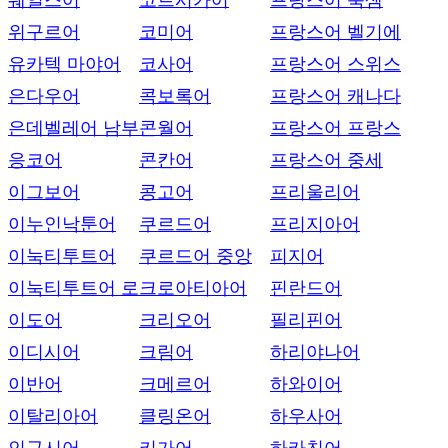
웨일스어
코르시카어
프랑스어 룩셈
위구르어
코미어
프랑스어 벨기에
유카텍 마야어
코사어
프랑스어 스위스
은다우어
콕보록어
프랑스어 캐나다
은데벨레어 남부
콘월어
프랑스어 프랑스
응코어
콘칸어
프랑스어 중세
이그보어
콩고어
프리울리어
이누인낙툰어
쿠르드어
프리지아어
이눅티투트어
쿠르드어 중앙
피지어
이눅티투트어 로
크로아티아어
핀란드어
이도어
크리오어
필리핀어
이디시어
크림어
하리야나어
이반어
크메르어
하와이어
이탈리아어
클링온어
하우사어