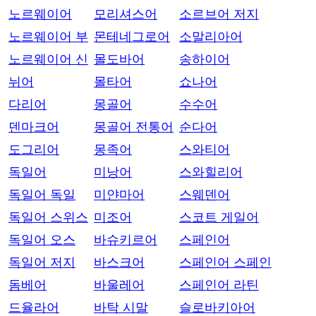
노르웨이어
모리셔스어
소르브어 저지
노르웨이어 부
몬테네그로어
소말리아어
노르웨이어 신
몰도바어
송하이어
뉘어
몰타어
쇼나어
다리어
몽골어
수수어
덴마크어
몽골어 전통어
순다어
도그리어
몽족어
스와티어
독일어
미낭어
스와힐리어
독일어 독일
미얀마어
스웨덴어
독일어 스위스
미조어
스코트 게일어
독일어 오스
바슈키르어
스페인어
독일어 저지
바스크어
스페인어 스페인
돔베어
바울레어
스페인어 라틴
드율라어
바탁 시말
슬로바키아어