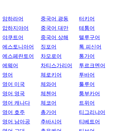
암하라어
중국어 광동
터키어
압하지야어
중국어 대만
테툼어
야쿠트어
중국어 상해
텔루구어
에스토니아어
징포어
톡 피신어
에스페란토어
차모로어
통가어
에웨어
차티스가리어
투르크멘어
영어
체로키어
투바어
영어 미국
체와어
툴루어
영어 영국
체첸어
툼부카어
영어 캐나다
체코어
트위어
영어 호주
총가어
티그리냐어
영어 남아공
추바시어
티베트어