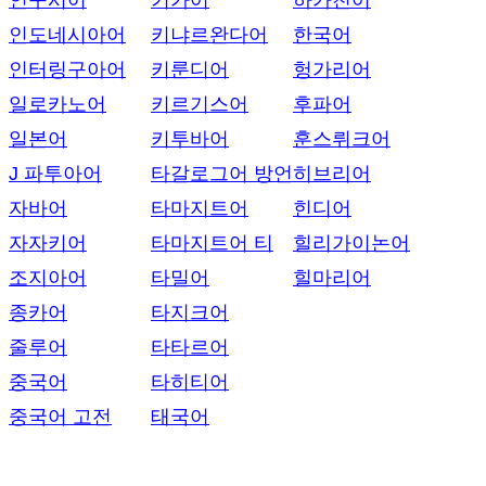
인구시어
키가어
하카친어
인도네시아어
키냐르완다어
한국어
인터링구아어
키룬디어
헝가리어
일로카노어
키르기스어
후파어
일본어
키투바어
훈스뤼크어
J 파투아어
타갈로그어 방언
히브리어
자바어
타마지트어
힌디어
자자키어
타마지트어 티
힐리가이논어
조지아어
타밀어
힐마리어
종카어
타지크어
줄루어
타타르어
중국어
타히티어
중국어 고전
태국어