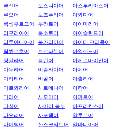
루신어
보스니아어
아스투리아스어
루오어
보즈푸리어
아와디어
룩셈부르크어
부랴트어
아이마라어
리구리아어
북소토어
아이슬란드어
리투아니아어
불가리아어
아이티 크리올어
림뷔르흐어
브르타뉴어
아일랜드어
링갈라어
블린어
아제르바이잔어
마두라어
비슬라마어
아체어
마라티어
비콜어
아촐리어
마르와리어
사르데냐어
아칸어
마리어
사모아어
아파르어
마셜어
사미어 북부
아프리칸스어
마오리어
사포텍어
알루르어
마이틸어
산스크리트어
알바니아어