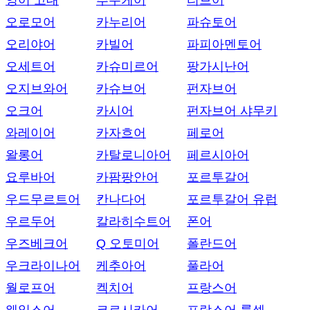
영어 고대
추우케어
티브어
오로모어
카누리어
파슈토어
오리야어
카빌어
파피아멘토어
오세트어
카슈미르어
팡가시난어
오지브와어
카슈브어
펀자브어
오크어
카시어
펀자브어 샤무키
와레이어
카자흐어
페로어
왈롱어
카탈로니아어
페르시아어
요루바어
카팜팡안어
포르투갈어
우드무르트어
칸나다어
포르투갈어 유럽
우르두어
칼라히수트어
폰어
우즈베크어
Q 오토미어
폴란드어
우크라이나어
케추아어
풀라어
월로프어
켁치어
프랑스어