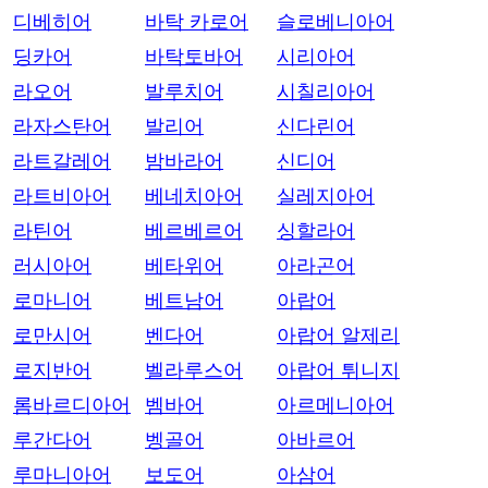
디베히어
바탁 카로어
슬로베니아어
딩카어
바탁토바어
시리아어
라오어
발루치어
시칠리아어
라자스탄어
발리어
신다린어
라트갈레어
밤바라어
신디어
라트비아어
베네치아어
실레지아어
라틴어
베르베르어
싱할라어
러시아어
베타위어
아라곤어
로마니어
베트남어
아랍어
로만시어
벤다어
아랍어 알제리
로지반어
벨라루스어
아랍어 튀니지
롬바르디아어
벰바어
아르메니아어
루간다어
벵골어
아바르어
루마니아어
보도어
아삼어