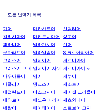
모든 번역기 목록
가어
마카사르어
산탈리어
갈리시아어
마케도니아어
상고어
과라니어
말라가시어
샨어
구자라트어
말라얄람어
S 크로아티아어
그리스어
말레이어
세르비아어
그리스어 고대
말레이어 자위
세르비아어 로
나우아틀어
맘어
세부어
나폴리어
맹크스어
세소토어
네덜란드어
머스코지어
세이셸 크리올어
네와르어
메도우 마리어
세츠와나어
네팔어
메이테이어
소르브어 고지