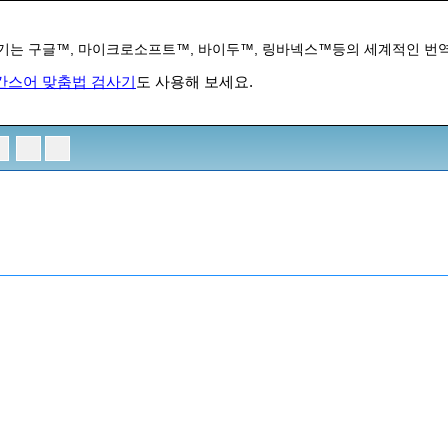
기는 구글™, 마이크로소프트™, 바이두™, 링바넥스™등의 세계적인 번
칸스어 맞춤법 검사기
도 사용해 보세요.