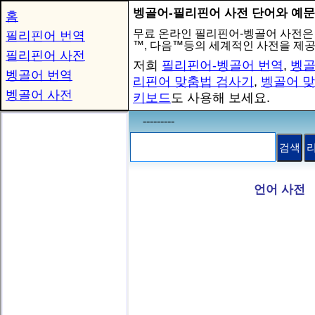
벵골어-필리핀어 사전 단어와 예문
홈
무료 온라인 필리핀어-벵골어 사전은
필리핀어 번역
™, 다음™등의 세계적인 사전을 제
필리핀어 사전
저희
필리핀어-벵골어 번역
,
벵골
벵골어 번역
리핀어 맞춤법 검사기
,
벵골어 
벵골어 사전
키보드
도 사용해 보세요.