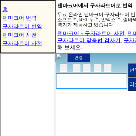
덴마크어에서 구자라트어로 번역
홈
무료 온라인 덴마크어-구자라트어 번
덴마크어 번역
소프트™, 바이두™, 얀덱스™, 링
역기가 제공하고 있습니다.
구자라트어 번역
덴마크어⇔구자라트어 사전
,
덴
덴마크어 사전
구자라트어 맞춤법 검사기
,
구자
구자라트어 사전
해 보세요.