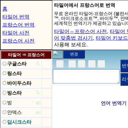
타밀어에서 프랑스어로 번역
홈
무료 온라인 타밀어-프랑스어 (불란서
타밀어 번역
™, 마이크로소프트™, 바이두™, 
세계적인 번역기가 제공하고 있습니다
프랑스어 번역
타밀어⇔프랑스어 사전
,
타밀어 
타밀어 사전
어 맞춤법 검사기
,
타밀어 키보드
프랑스어 사전
사용해 보세요.