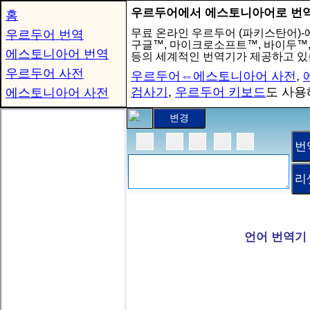
우르두어에서 에스토니아어로 번
홈
무료 온라인 우르두어 (파키스탄어)
우르두어 번역
구글™, 마이크로소프트™, 바이두™
에스토니아어 번역
등의 세계적인 번역기가 제공하고 있
우르두어 사전
우르두어⇔에스토니아어 사전
,
검사기
,
우르두어 키보드
도 사용
에스토니아어 사전