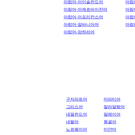
아랍어-아이슬란드어
아랍
아랍어-아제르바이잔어
아랍
아랍어-아프리칸스어
아랍
아랍어-알바니아어
아랍
아랍어-암하라어
구자라트어
마라티어
그리스어
말라얄람어
네덜란드어
말레이어
네팔어
몽골어
노르웨이어
미얀마