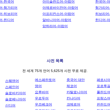
어-한국어
아이슬란드어-아랍어
한국어-
어-헝가리어
아제르바이잔어-아랍어
헝가리어
어-히브리어
아프리칸스어-아랍어
히브리어
어-힌디어
알바니아어-아랍어
힌디어-
암하라어-아랍어
사전 목록
전 세계 75개 언어 5,625개 사전 무료 제공.
에스페란토어
중국어 대만
페르시
스웨덴어
영어
체코어
포르투
스페인어
요루바어
카탈로니아어
폴란드
슬로바키아어
우르두어
칸나다어
프랑스
슬로베니아어
우즈베크어
크메르어
핀란드
신디어