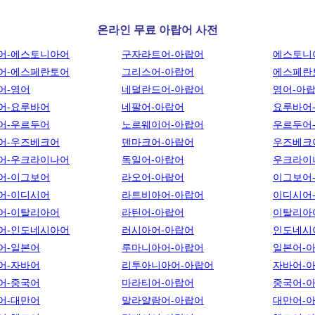
온라인 무료 아랍어 사전
어-에스토니아어
구자라트어-아랍어
에스토니
어-에스페란토어
그리스어-아랍어
에스페란
어-영어
네덜란드어-아랍어
영어-아
어-요루바어
네팔어-아랍어
요루바어
어-우르두어
노르웨이어-아랍어
우르두어
어-우즈베크어
덴마크어-아랍어
우즈베크
어-우크라이나어
독일어-아랍어
우크라이
어-이그보어
라오어-아랍어
이그보어
어-이디시어
라트비아어-아랍어
이디시어
어-이탈리아어
라틴어-아랍어
이탈리아
어-인도네시아어
러시아어-아랍어
인도네시
어-일본어
루마니아어-아랍어
일본어-
어-자바어
리투아니아어-아랍어
자바어-
어-중국어
마라티어-아랍어
중국어-
어-대만어
말라얄람어-아랍어
대만어-