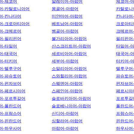
어-체코어
말레이어-아랍어
체코어-
어-카탈로니아어
몽골어-아랍어
카탈로니
어-칸나다어
미얀마어-아랍어
칸나다어
어-크로아티아어
베트남어-아랍어
크로아티
어-크메르어
벵골어-아랍어
크메르어
어-필리핀어
불가리아어-아랍어
필리핀어
어-타밀어
산스크리트어-아랍어
타밀어-
어-태국어
세르비아어-아랍어
태국어-
어-터키어
세부어-아랍어
터키어-
어-텔루구어
소말리아어-아랍어
텔루구어
어-파슈토어
스와힐리어-아랍어
파슈토어
어-펀자브어
스웨덴어-아랍어
펀자브어
어-페르시아어
스페인어-아랍어
페르시아
어-포르투갈어
슬로바키아어-아랍어
포르투갈
어-폴란드어
슬로베니아어-아랍어
폴란드어
어-프랑스어
신디어-아랍어
프랑스어
어-핀란드어
싱할라어-아랍어
핀란드어
어-하우사어
아랍어-아랍어
하우사어