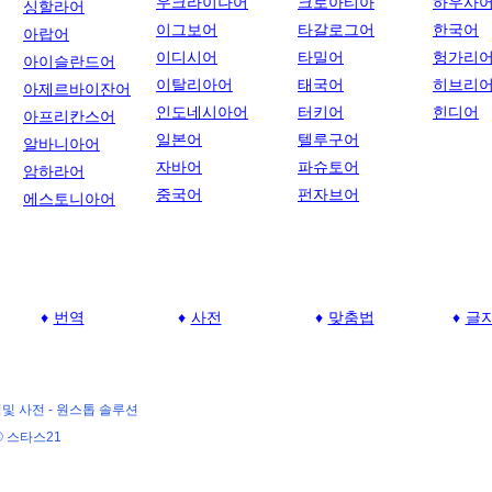
우크라이나어
크로아티아
하우사
싱할라어
이그보어
타갈로그어
한국어
아랍어
이디시어
타밀어
헝가리
아이슬란드어
이탈리아어
태국어
히브리
아제르바이잔어
인도네시아어
터키어
힌디어
아프리칸스어
일본어
텔루구어
알바니아어
자바어
파슈토어
암하라어
중국어
펀자브어
에스토니아어
번역
사전
맞춤법
글
및 사전 -
원스톱 솔루션
© 스타스21