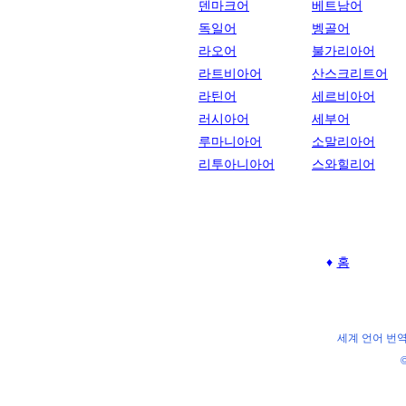
덴마크어
베트남어
독일어
벵골어
라오어
불가리아어
라트비아어
산스크리트어
라틴어
세르비아어
러시아어
세부어
루마니아어
소말리아어
리투아니아어
스와힐리어
홈
세계 언어 번역