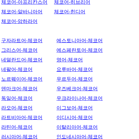
체코어-아프리칸스어
체코어-히브리어
체코어-알바니아어
체코어-힌디어
체코어-암하라어
구자라트어-체코어
에스토니아어-체코어
그리스어-체코어
에스페란토어-체코어
네덜란드어-체코어
영어-체코어
네팔어-체코어
요루바어-체코어
노르웨이어-체코어
우르두어-체코어
덴마크어-체코어
우즈베크어-체코어
독일어-체코어
우크라이나어-체코어
라오어-체코어
이그보어-체코어
라트비아어-체코어
이디시어-체코어
라틴어-체코어
이탈리아어-체코어
러시아어-체코어
인도네시아어-체코어