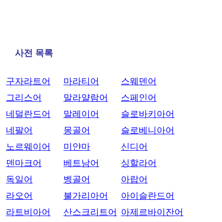
사전 목록
구자라트어
마라티어
스웨덴어
그리스어
말라얄람어
스페인어
네덜란드어
말레이어
슬로바키아어
네팔어
몽골어
슬로베니아어
노르웨이어
미얀마
신디어
덴마크어
베트남어
싱할라어
독일어
벵골어
아랍어
라오어
불가리아어
아이슬란드어
라트비아어
산스크리트어
아제르바이잔어