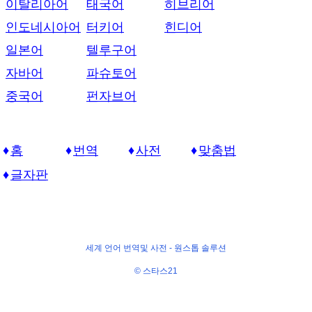
이탈리아어
태국어
히브리어
인도네시아어
터키어
힌디어
일본어
텔루구어
자바어
파슈토어
중국어
펀자브어
홈
번역
사전
맞춤법
글자판
세계 언어 번역및 사전 -
원스톱 솔루션
© 스타스21