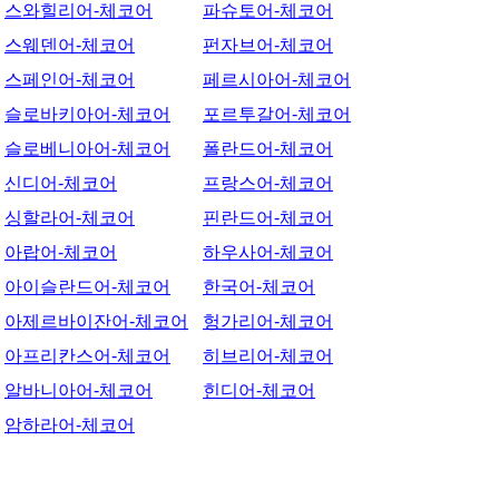
스와힐리어-체코어
파슈토어-체코어
스웨덴어-체코어
펀자브어-체코어
스페인어-체코어
페르시아어-체코어
슬로바키아어-체코어
포르투갈어-체코어
슬로베니아어-체코어
폴란드어-체코어
신디어-체코어
프랑스어-체코어
싱할라어-체코어
핀란드어-체코어
아랍어-체코어
하우사어-체코어
아이슬란드어-체코어
한국어-체코어
아제르바이잔어-체코어
헝가리어-체코어
아프리칸스어-체코어
히브리어-체코어
알바니아어-체코어
힌디어-체코어
암하라어-체코어