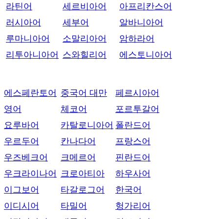
라틴어
세르비아어
아프리칸스어
러시아어
세부어
알바니아어
루마니아어
소말리아어
암하라어
리투아니아어
스와힐리어
에스토니아어
에스페란토어
중국어 대만
페르시아어
영어
체코어
포르투갈어
요루바어
카탈로니아어
폴란드어
우르두어
칸나다어
프랑스어
우즈베크어
크메르어
핀란드어
우크라이나어
크로아티아
하우사어
이그보어
타갈로그어
한국어
이디시어
타밀어
헝가리어