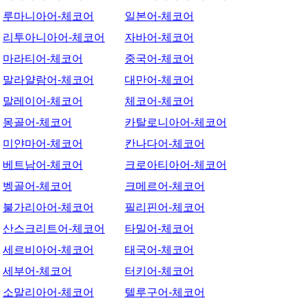
루마니아어-체코어
일본어-체코어
리투아니아어-체코어
자바어-체코어
마라티어-체코어
중국어-체코어
말라얄람어-체코어
대만어-체코어
말레이어-체코어
체코어-체코어
몽골어-체코어
카탈로니아어-체코어
미얀마어-체코어
칸나다어-체코어
베트남어-체코어
크로아티아어-체코어
벵골어-체코어
크메르어-체코어
불가리아어-체코어
필리핀어-체코어
산스크리트어-체코어
타밀어-체코어
세르비아어-체코어
태국어-체코어
세부어-체코어
터키어-체코어
소말리아어-체코어
텔루구어-체코어