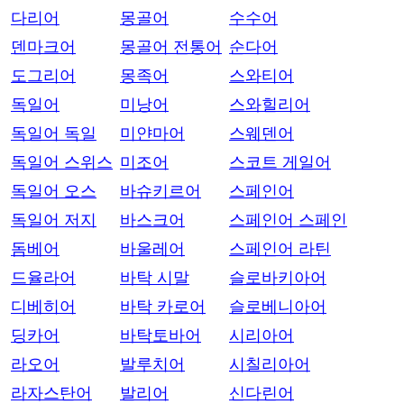
다리어
몽골어
수수어
덴마크어
몽골어 전통어
순다어
도그리어
몽족어
스와티어
독일어
미낭어
스와힐리어
독일어 독일
미얀마어
스웨덴어
독일어 스위스
미조어
스코트 게일어
독일어 오스
바슈키르어
스페인어
독일어 저지
바스크어
스페인어 스페인
돔베어
바울레어
스페인어 라틴
드율라어
바탁 시말
슬로바키아어
디베히어
바탁 카로어
슬로베니아어
딩카어
바탁토바어
시리아어
라오어
발루치어
시칠리아어
라자스탄어
발리어
신다린어