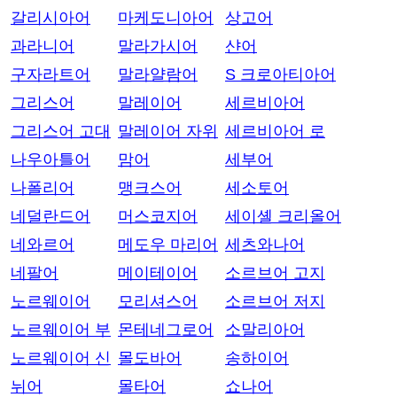
갈리시아어
마케도니아어
상고어
과라니어
말라가시어
샨어
구자라트어
말라얄람어
S 크로아티아어
그리스어
말레이어
세르비아어
그리스어 고대
말레이어 자위
세르비아어 로
나우아틀어
맘어
세부어
나폴리어
맹크스어
세소토어
네덜란드어
머스코지어
세이셸 크리올어
네와르어
메도우 마리어
세츠와나어
네팔어
메이테이어
소르브어 고지
노르웨이어
모리셔스어
소르브어 저지
노르웨이어 부
몬테네그로어
소말리아어
노르웨이어 신
몰도바어
송하이어
뉘어
몰타어
쇼나어