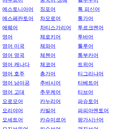
야쿠트어
중국어 상해
텔루구어
에스토니아어
징포어
톡 피신어
에스페란토어
차모로어
통가어
에웨어
차티스가리어
투르크멘어
영어
체로키어
투바어
영어 미국
체와어
툴루어
영어 영국
체첸어
툼부카어
영어 캐나다
체코어
트위어
영어 호주
총가어
티그리냐어
영어 남아공
추바시어
티베트어
영어 고대
추우케어
티브어
오로모어
카누리어
파슈토어
오리야어
카빌어
파피아멘토어
오세트어
카슈미르어
팡가시난어