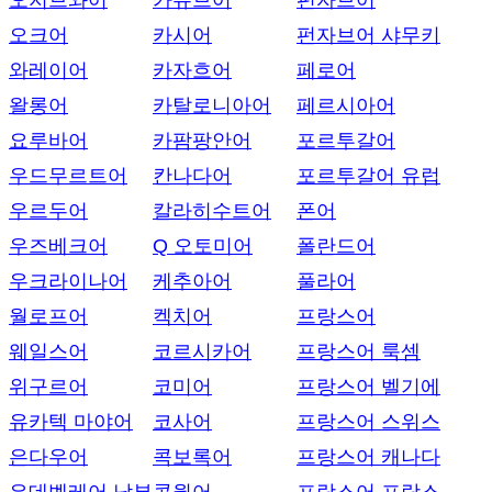
오지브와어
카슈브어
펀자브어
오크어
카시어
펀자브어 샤무키
와레이어
카자흐어
페로어
왈롱어
카탈로니아어
페르시아어
요루바어
카팜팡안어
포르투갈어
우드무르트어
칸나다어
포르투갈어 유럽
우르두어
칼라히수트어
폰어
우즈베크어
Q 오토미어
폴란드어
우크라이나어
케추아어
풀라어
월로프어
켁치어
프랑스어
웨일스어
코르시카어
프랑스어 룩셈
위구르어
코미어
프랑스어 벨기에
유카텍 마야어
코사어
프랑스어 스위스
은다우어
콕보록어
프랑스어 캐나다