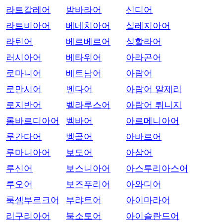
라트갈레어
밤바라어
신디어
라트비아어
베네치아어
실레지아어
라틴어
베르베르어
싱할라어
러시아어
베타위어
아라곤어
로마니어
베트남어
아랍어
로만시어
벤다어
아랍어 알제리
로지반어
벨라루스어
아랍어 튀니지
롬바르디아어
벰바어
아르메니아어
루간다어
벵골어
아바르어
루마니아어
보도어
아삼어
루신어
보스니아어
아스투리아스어
루오어
보즈푸리어
아와디어
룩셈부르크어
부랴트어
아이마라어
리구리아어
북소토어
아이슬란드어