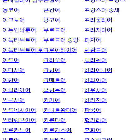
은데벨레어 남부
콘월어
프랑스어 프랑스
응코어
콘칸어
프랑스어 중세
이그보어
콩고어
프리울리어
이누인낙툰어
쿠르드어
프리지아어
이눅티투트어
쿠르드어 중앙
피지어
이눅티투트어 로
크로아티아어
핀란드어
이도어
크리오어
필리핀어
이디시어
크림어
하리야나어
이반어
크메르어
하와이어
이탈리아어
클링온어
하우사어
인구시어
키가어
하카친어
인도네시아어
키냐르완다어
한국어
인터링구아어
키룬디어
헝가리어
일로카노어
키르기스어
후파어