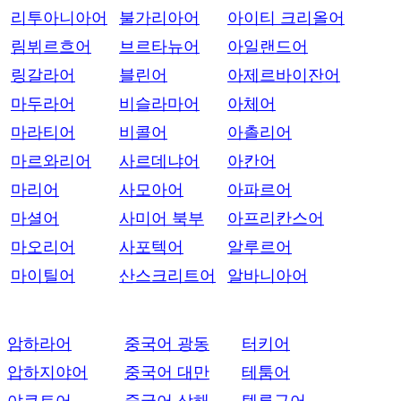
리투아니아어
불가리아어
아이티 크리올어
림뷔르흐어
브르타뉴어
아일랜드어
링갈라어
블린어
아제르바이잔어
마두라어
비슬라마어
아체어
마라티어
비콜어
아촐리어
마르와리어
사르데냐어
아칸어
마리어
사모아어
아파르어
마셜어
사미어 북부
아프리칸스어
마오리어
사포텍어
알루르어
마이틸어
산스크리트어
알바니아어
암하라어
중국어 광동
터키어
압하지야어
중국어 대만
테툼어