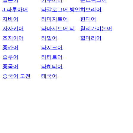
일본어
키투바어
훈스뤼크어
J 파투아어
타갈로그어 방언
히브리어
자바어
타마지트어
힌디어
자자키어
타마지트어 티
힐리가이논어
조지아어
타밀어
힐마리어
종카어
타지크어
줄루어
타타르어
중국어
타히티어
중국어 고전
태국어