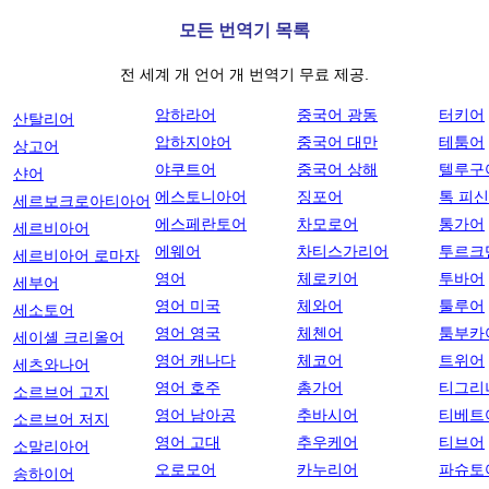
모든 번역기 목록
전 세계 개 언어 개 번역기 무료 제공.
암하라어
중국어 광동
터키어
산탈리어
압하지야어
중국어 대만
테툼어
상고어
야쿠트어
중국어 상해
텔루구
샨어
에스토니아어
징포어
톡 피
세르보크로아티아어
에스페란토어
차모로어
통가어
세르비아어
에웨어
차티스가리어
투르크
세르비아어 로마자
영어
체로키어
투바어
세부어
영어 미국
체와어
툴루어
세소토어
영어 영국
체첸어
툼부카
세이셸 크리올어
영어 캐나다
체코어
트위어
세츠와나어
영어 호주
총가어
티그리
소르브어 고지
영어 남아공
추바시어
티베트
소르브어 저지
영어 고대
추우케어
티브어
소말리아어
오로모어
카누리어
파슈토
송하이어