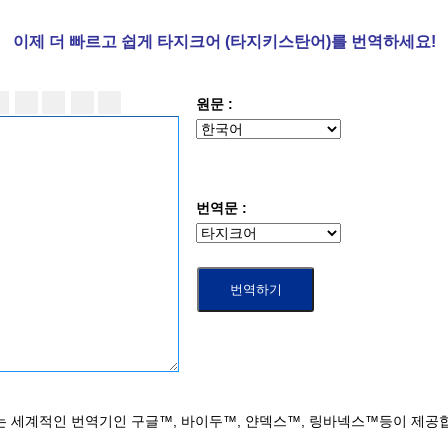
이제 더
빠르고 쉽게 타지크어 (타지키스탄어)를 번역하세요!
원문 :
번역문 :
는 세계적인 번역기인 구글™, 바이두™, 얀덱스™, 링바넥스™등이 제공