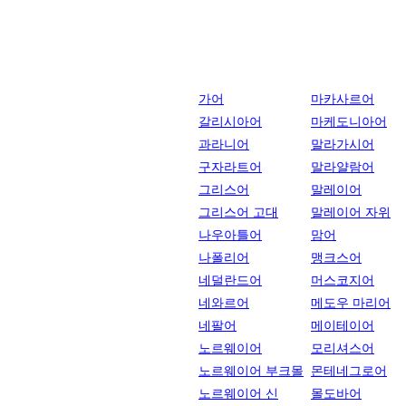
가어
마카사르어
갈리시아어
마케도니아어
과라니어
말라가시어
구자라트어
말라얄람어
그리스어
말레이어
그리스어 고대
말레이어 자위
나우아틀어
맘어
나폴리어
맹크스어
네덜란드어
머스코지어
네와르어
메도우 마리어
네팔어
메이테이어
노르웨이어
모리셔스어
노르웨이어 부크몰
몬테네그로어
노르웨이어 신
몰도바어