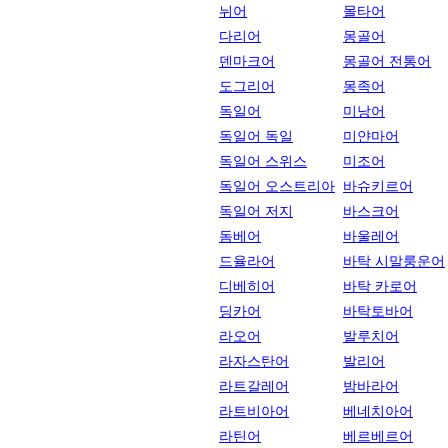
뉘어
몰타어
다리어
몽골어
덴마크어
몽골어 전통어
도그리어
몽족어
독일어
미낭어
독일어 독일
미얀마어
독일어 스위스
미조어
독일어 오스트리아
바슈키르어
독일어 저지
바스크어
돔베어
바울레어
드율라어
바탁 시말룽운어
디베히어
바탁 카로어
딩카어
바탁토바어
라오어
발루치어
라자스탄어
발리어
라트갈레어
밤바라어
라트비아어
베네치아어
라틴어
베르베르어