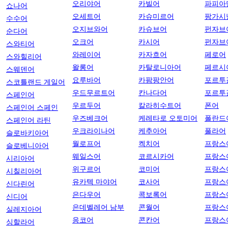
오리야어
카빌어
파피아
쇼나어
오세트어
카슈미르어
팡가시
수수어
오지브와어
카슈브어
펀자브
순다어
오크어
카시어
펀자브
스와티어
와레이어
카자흐어
페로어
스와힐리어
왈롱어
카탈로니아어
페르시
스웨덴어
요루바어
카팜팡안어
포르투
스코틀랜드 게일어
우드무르트어
칸나다어
포르투
스페인어
우르두어
칼라히수트어
폰어
스페인어 스페인
우즈베크어
케레타로 오토미어
폴란드
스페인어 라틴
우크라이나어
케추아어
풀라어
슬로바키아어
월로프어
켁치어
프랑스
슬로베니아어
웨일스어
코르시카어
프랑스
시리아어
위구르어
코미어
프랑스
시칠리아어
유카텍 마야어
코사어
프랑스
신다린어
은다우어
콕보록어
프랑스
신디어
은데벨레어 남부
콘월어
프랑스
실레지아어
응코어
콘칸어
프랑스
싱할라어