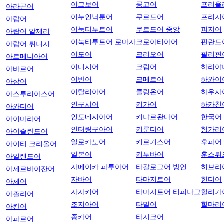
이그보어
콩고어
프리울
아라곤어
이누인낙툰어
쿠르드어
프리지
아랍어
이눅티투트어
쿠르드어 중앙
피지어
아랍어 알제리
이눅티투트어 로마자
크로아티아어
핀란드
아랍어 튀니지
이도어
크리오어
필리핀
아르메니아어
이디시어
크림어
하리야
아바르어
이반어
크메르어
하와이
아삼어
이탈리아어
클링온어
하우사
아스투리아스어
인구시어
키가어
하카친
아와디어
인도네시아어
키냐르완다어
한국어
아이마라어
인터링구아어
키룬디어
헝가리
아이슬란드어
일로카노어
키르기스어
후파어
아이티 크리올어
일본어
키투바어
훈스뤼
아일랜드어
자메이카 파투아어
타갈로그어 방언
히브리
아제르바이잔어
자바어
타마지트어
힌디어
아체어
자자키어
타마지트어 티피나그
힐리가
아촐리어
조지아어
타밀어
힐마리
아칸어
종카어
타지크어
아파르어