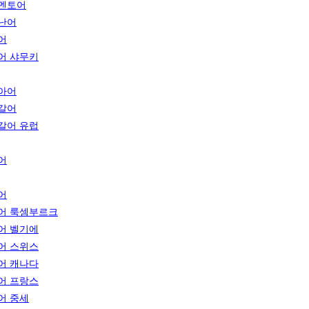
멘토어
난어
어
어 샤무키
아어
갈어
갈어 유럽
어
어
어 룩셈부르크
어 벨기에
어 스위스
어 캐나다
어 프랑스
어 중세