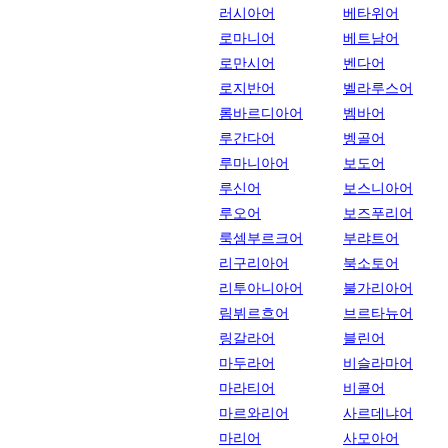
러시아어
베타위어
로마니어
베트남어
로만시어
벤다어
로지반어
벨라루스어
롬바르디아어
벰바어
루간다어
벵골어
루마니아어
보도어
루신어
보스니아어
루오어
보즈푸리어
룩셈부르크어
부랴트어
리구리아어
북소토어
리투아니아어
불가리아어
림뷔르흐어
브르타뉴어
링갈라어
블린어
마두라어
비슬라마어
마라티어
비콜어
마르와리어
사르데냐어
마리어
사모아어