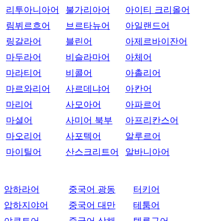
리투아니아어
불가리아어
아이티 크리올어
림뷔르흐어
브르타뉴어
아일랜드어
링갈라어
블린어
아제르바이잔어
마두라어
비슬라마어
아체어
마라티어
비콜어
아촐리어
마르와리어
사르데냐어
아칸어
마리어
사모아어
아파르어
마셜어
사미어 북부
아프리칸스어
마오리어
사포텍어
알루르어
마이틸어
산스크리트어
알바니아어
암하라어
중국어 광동
터키어
압하지야어
중국어 대만
테툼어