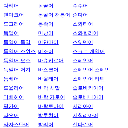
다리어
몽골어
수수어
덴마크어
몽골어 전통어
순다어
도그리어
몽족어
스와티어
독일어
미낭어
스와힐리어
독일어 독일
미얀마어
스웨덴어
독일어 스위스
미조어
스코트 게일어
독일어 오스
바슈키르어
스페인어
독일어 저지
바스크어
스페인어 스페인
돔베어
바울레어
스페인어 라틴
드율라어
바탁 시말
슬로바키아어
디베히어
바탁 카로어
슬로베니아어
딩카어
바탁토바어
시리아어
라오어
발루치어
시칠리아어
라자스탄어
발리어
신다린어