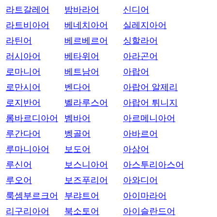
라트갈레어
밤바라어
신디어
라트비아어
베네치아어
실레지아어
라틴어
베르베르어
싱할라어
러시아어
베타위어
아라곤어
로마니어
베트남어
아랍어
로만시어
벤다어
아랍어 알제리
로지반어
벨라루스어
아랍어 튀니지
롬바르디아어
벰바어
아르메니아어
루간다어
벵골어
아바르어
루마니아어
보도어
아삼어
루신어
보스니아어
아스투리아스어
루오어
보즈푸리어
아와디어
룩셈부르크어
부랴트어
아이마라어
리구리아어
북소토어
아이슬란드어