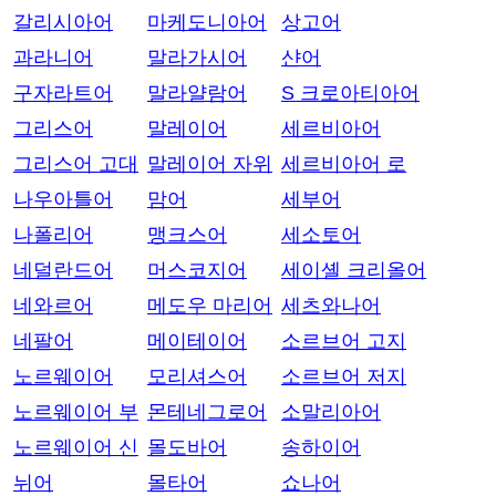
갈리시아어
마케도니아어
상고어
과라니어
말라가시어
샨어
구자라트어
말라얄람어
S 크로아티아어
그리스어
말레이어
세르비아어
그리스어 고대
말레이어 자위
세르비아어 로
나우아틀어
맘어
세부어
나폴리어
맹크스어
세소토어
네덜란드어
머스코지어
세이셸 크리올어
네와르어
메도우 마리어
세츠와나어
네팔어
메이테이어
소르브어 고지
노르웨이어
모리셔스어
소르브어 저지
노르웨이어 부
몬테네그로어
소말리아어
노르웨이어 신
몰도바어
송하이어
뉘어
몰타어
쇼나어