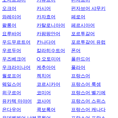
오지브와어
카슈브어
펀자브어
오크어
카시어
펀자브어 샤무키
와레이어
카자흐어
페로어
왈롱어
카탈로니아어
페르시아어
요루바어
카팜팡안어
포르투갈어
우드무르트어
칸나다어
포르투갈어 유럽
우르두어
칼라히수트어
폰어
우즈베크어
Q 오토미어
폴란드어
우크라이나어
케추아어
풀라어
월로프어
켁치어
프랑스어
웨일스어
코르시카어
프랑스어 룩셈
위구르어
코미어
프랑스어 벨기에
유카텍 마야어
코사어
프랑스어 스위스
은다우어
콕보록어
프랑스어 캐나다