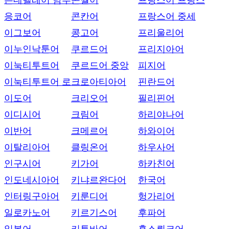
은데벨레어 남부
콘월어
프랑스어 프랑스
응코어
콘칸어
프랑스어 중세
이그보어
콩고어
프리울리어
이누인낙툰어
쿠르드어
프리지아어
이눅티투트어
쿠르드어 중앙
피지어
이눅티투트어 로
크로아티아어
핀란드어
이도어
크리오어
필리핀어
이디시어
크림어
하리야나어
이반어
크메르어
하와이어
이탈리아어
클링온어
하우사어
인구시어
키가어
하카친어
인도네시아어
키냐르완다어
한국어
인터링구아어
키룬디어
헝가리어
일로카노어
키르기스어
후파어