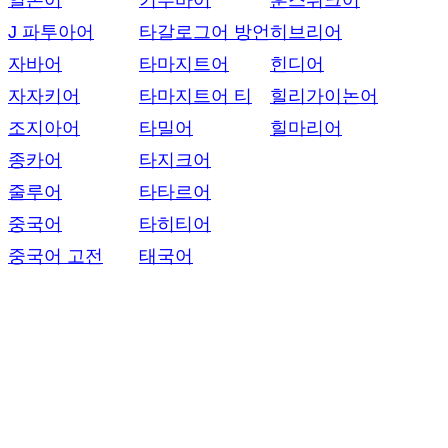
일본어
키투바어
훈스뤼크어
J 파투아어
타갈로그어 방언
히브리어
자바어
타마지트어
힌디어
자자키어
타마지트어 티
힐리가이논어
조지아어
타밀어
힐마리어
종카어
타지크어
줄루어
타타르어
중국어
타히티어
중국어 고전
태국어