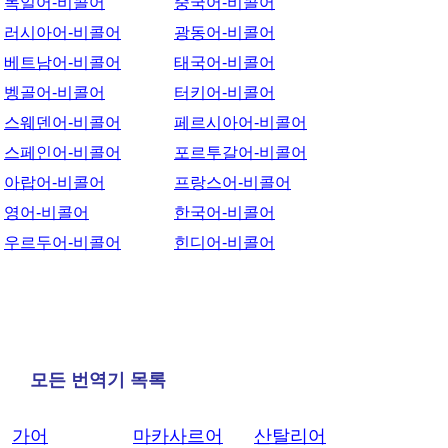
독일어-비콜어
중국어-비콜어
러시아어-비콜어
광동어-비콜어
베트남어-비콜어
태국어-비콜어
벵골어-비콜어
터키어-비콜어
스웨덴어-비콜어
페르시아어-비콜어
스페인어-비콜어
포르투갈어-비콜어
아랍어-비콜어
프랑스어-비콜어
영어-비콜어
한국어-비콜어
우르두어-비콜어
힌디어-비콜어
모든 번역기 목록
가어
마카사르어
산탈리어