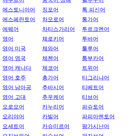
야쿠트어
중국어 상해
텔루구어
에스토니아어
징포어
톡 피신어
에스페란토어
차모로어
통가어
에웨어
차티스가리어
투르크멘어
영어
체로키어
투바어
영어 미국
체와어
툴루어
영어 영국
체첸어
툼부카어
영어 캐나다
체코어
트위어
영어 호주
총가어
티그리냐어
영어 남아공
추바시어
티베트어
영어 고대
추우케어
티브어
오로모어
카누리어
파슈토어
오리야어
카빌어
파피아멘토어
오세트어
카슈미르어
팡가시난어