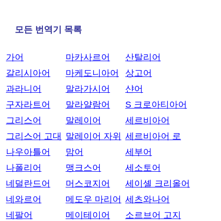
모든 번역기 목록
가어
마카사르어
산탈리어
갈리시아어
마케도니아어
상고어
과라니어
말라가시어
샨어
구자라트어
말라얄람어
S 크로아티아어
그리스어
말레이어
세르비아어
그리스어 고대
말레이어 자위
세르비아어 로
나우아틀어
맘어
세부어
나폴리어
맹크스어
세소토어
네덜란드어
머스코지어
세이셸 크리올어
네와르어
메도우 마리어
세츠와나어
네팔어
메이테이어
소르브어 고지