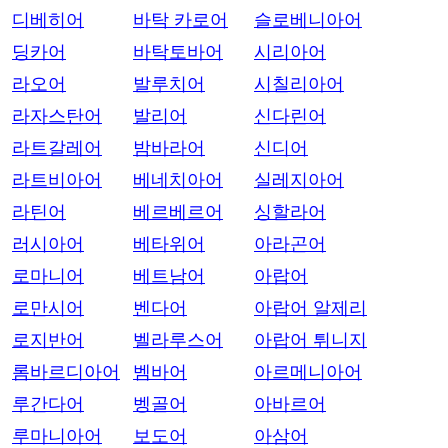
디베히어
바탁 카로어
슬로베니아어
딩카어
바탁토바어
시리아어
라오어
발루치어
시칠리아어
라자스탄어
발리어
신다린어
라트갈레어
밤바라어
신디어
라트비아어
베네치아어
실레지아어
라틴어
베르베르어
싱할라어
러시아어
베타위어
아라곤어
로마니어
베트남어
아랍어
로만시어
벤다어
아랍어 알제리
로지반어
벨라루스어
아랍어 튀니지
롬바르디아어
벰바어
아르메니아어
루간다어
벵골어
아바르어
루마니아어
보도어
아삼어