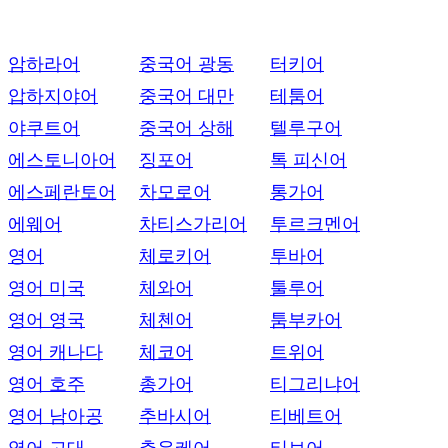
암하라어
중국어 광동
터키어
압하지야어
중국어 대만
테툼어
야쿠트어
중국어 상해
텔루구어
에스토니아어
징포어
톡 피신어
에스페란토어
차모로어
통가어
에웨어
차티스가리어
투르크멘어
영어
체로키어
투바어
영어 미국
체와어
툴루어
영어 영국
체첸어
툼부카어
영어 캐나다
체코어
트위어
영어 호주
총가어
티그리냐어
영어 남아공
추바시어
티베트어