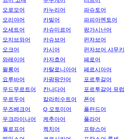
영어 고대
추우케어
티브어
오로모어
카누리어
파슈토어
오리야어
카빌어
파피아멘토어
오세트어
카슈미르어
팡가시난어
오지브와어
카슈브어
펀자브어
오크어
카시어
펀자브어 샤무키
와레이어
카자흐어
페로어
왈롱어
카탈로니아어
페르시아어
요루바어
카팜팡안어
포르투갈어
우드무르트어
칸나다어
포르투갈어 유럽
우르두어
칼라히수트어
폰어
우즈베크어
Q 오토미어
폴란드어
우크라이나어
케추아어
풀라어
월로프어
켁치어
프랑스어