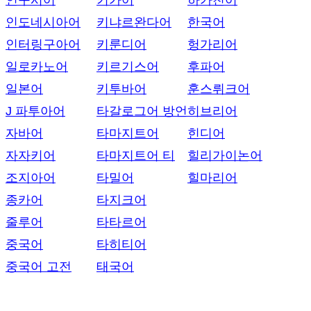
인구시어
키가어
하카친어
인도네시아어
키냐르완다어
한국어
인터링구아어
키룬디어
헝가리어
일로카노어
키르기스어
후파어
일본어
키투바어
훈스뤼크어
J 파투아어
타갈로그어 방언
히브리어
자바어
타마지트어
힌디어
자자키어
타마지트어 티
힐리가이논어
조지아어
타밀어
힐마리어
종카어
타지크어
줄루어
타타르어
중국어
타히티어
중국어 고전
태국어