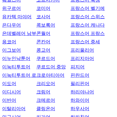
웨일스어
코르시카어
프랑스어 룩셈
위구르어
코미어
프랑스어 벨기에
유카텍 마야어
코사어
프랑스어 스위스
은다우어
콕보록어
프랑스어 캐나다
은데벨레어 남부
콘월어
프랑스어 프랑스
응코어
콘칸어
프랑스어 중세
이그보어
콩고어
프리울리어
이누인낙툰어
쿠르드어
프리지아어
이눅티투트어
쿠르드어 중앙
피지어
이눅티투트어 로
크로아티아어
핀란드어
이도어
크리오어
필리핀어
이디시어
크림어
하리야나어
이반어
크메르어
하와이어
이탈리아어
클링온어
하우사어