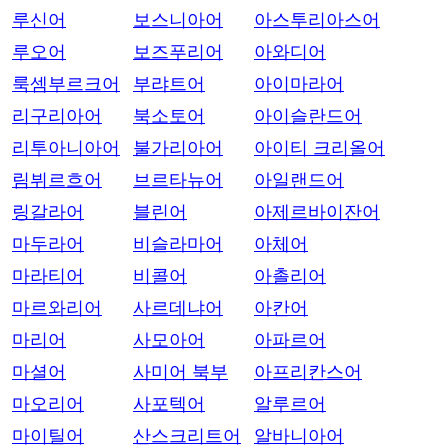
루신어
보스니아어
아스투리아스어
루오어
보즈푸리어
아와디어
룩셈부르크어
부랴트어
아이마라어
리구리아어
북소토어
아이슬란드어
리투아니아어
불가리아어
아이티 크리올어
림뷔르흐어
브르타뉴어
아일랜드어
링갈라어
블린어
아제르바이잔어
마두라어
비슬라마어
아체어
마라티어
비콜어
아촐리어
마르와리어
사르데냐어
아칸어
마리어
사모아어
아파르어
마셜어
사미어 북부
아프리칸스어
마오리어
사포텍어
알루르어
마이틸어
산스크리트어
알바니아어