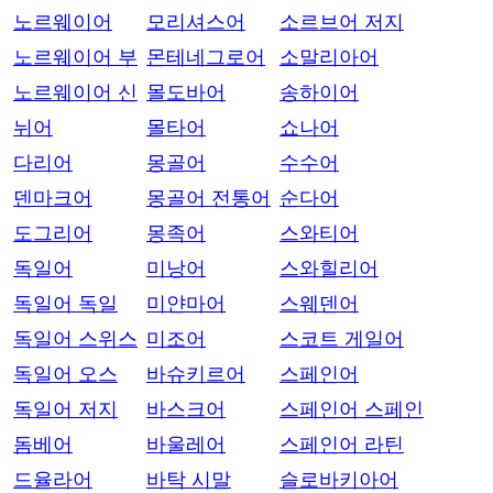
노르웨이어
모리셔스어
소르브어 저지
노르웨이어 부
몬테네그로어
소말리아어
노르웨이어 신
몰도바어
송하이어
뉘어
몰타어
쇼나어
다리어
몽골어
수수어
덴마크어
몽골어 전통어
순다어
도그리어
몽족어
스와티어
독일어
미낭어
스와힐리어
독일어 독일
미얀마어
스웨덴어
독일어 스위스
미조어
스코트 게일어
독일어 오스
바슈키르어
스페인어
독일어 저지
바스크어
스페인어 스페인
돔베어
바울레어
스페인어 라틴
드율라어
바탁 시말
슬로바키아어