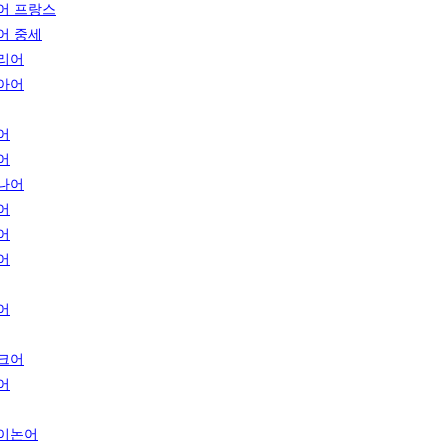
어 프랑스
어 중세
리어
아어
어
어
나어
어
어
어
어
크어
어
이논어