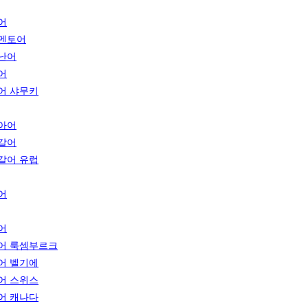
어
멘토어
난어
어
어 샤무키
아어
갈어
갈어 유럽
어
어
어 룩셈부르크
어 벨기에
어 스위스
어 캐나다