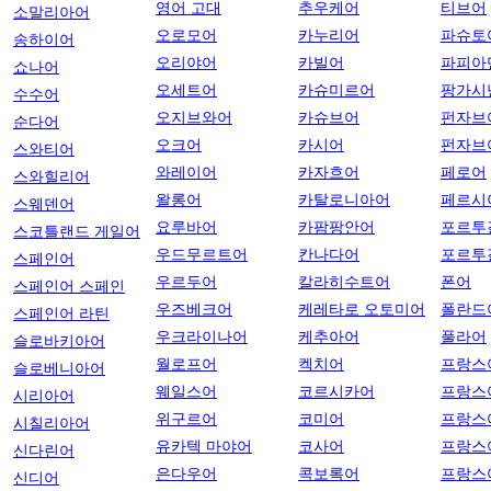
영어 고대
추우케어
티브어
소말리아어
오로모어
카누리어
파슈토
송하이어
오리야어
카빌어
파피아
쇼나어
오세트어
카슈미르어
팡가시
수수어
오지브와어
카슈브어
펀자브
순다어
오크어
카시어
펀자브
스와티어
와레이어
카자흐어
페로어
스와힐리어
왈롱어
카탈로니아어
페르시
스웨덴어
요루바어
카팜팡안어
포르투
스코틀랜드 게일어
우드무르트어
칸나다어
포르투
스페인어
우르두어
칼라히수트어
폰어
스페인어 스페인
우즈베크어
케레타로 오토미어
폴란드
스페인어 라틴
우크라이나어
케추아어
풀라어
슬로바키아어
월로프어
켁치어
프랑스
슬로베니아어
웨일스어
코르시카어
프랑스
시리아어
위구르어
코미어
프랑스
시칠리아어
유카텍 마야어
코사어
프랑스
신다린어
은다우어
콕보록어
프랑스
신디어