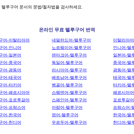
 텔루구어 문서의 문법/철자법을 검사하세요.
온라인 무료 텔루구어 번역
구어-이탈리아어
네덜란드어-텔루구어
이탈리아어
구어-인니어
노르웨이어-텔루구어
인니어-텔
구어-일본어
덴마크어-텔루구어
일본어-텔
구어-중국어
독일어-텔루구어
중국어-텔
구어-광동어
러시아어-텔루구어
광동어-텔
구어-태국어
베트남어-텔루구어
태국어-텔
구어-터키어
벵골어-텔루구어
터키어-텔
구어-페르시아어
스웨덴어-텔루구어
페르시아어
구어-포르투갈어
스페인어-텔루구어
포르투갈어
구어-프랑스어
아랍어-텔루구어
프랑스어-
구어-한국어
영어-텔루구어
한국어-텔
구어-힌디어
우르두어-텔루구어
힌디어-텔