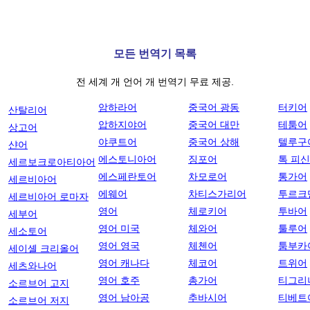
모든 번역기 목록
전 세계 개 언어 개 번역기 무료 제공.
암하라어
중국어 광동
터키어
산탈리어
압하지야어
중국어 대만
테툼어
상고어
야쿠트어
중국어 상해
텔루구
샨어
에스토니아어
징포어
톡 피
세르보크로아티아어
에스페란토어
차모로어
통가어
세르비아어
에웨어
차티스가리어
투르크
세르비아어 로마자
영어
체로키어
투바어
세부어
영어 미국
체와어
툴루어
세소토어
영어 영국
체첸어
툼부카
세이셸 크리올어
영어 캐나다
체코어
트위어
세츠와나어
영어 호주
총가어
티그리
소르브어 고지
영어 남아공
추바시어
티베트
소르브어 저지