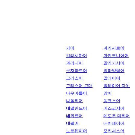
가어
마카사르어
갈리시아어
마케도니아어
과라니어
말라가시어
구자라트어
말라얄람어
그리스어
말레이어
그리스어 고대
말레이어 자위
나우아틀어
맘어
나폴리어
맹크스어
네덜란드어
머스코지어
네와르어
메도우 마리어
네팔어
메이테이어
노르웨이어
모리셔스어