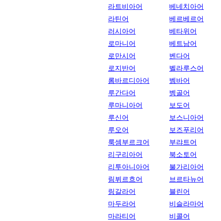
라트비아어
베네치아어
라틴어
베르베르어
러시아어
베타위어
로마니어
베트남어
로만시어
벤다어
로지반어
벨라루스어
롬바르디아어
벰바어
루간다어
벵골어
루마니아어
보도어
루신어
보스니아어
루오어
보즈푸리어
룩셈부르크어
부랴트어
리구리아어
북소토어
리투아니아어
불가리아어
림뷔르흐어
브르타뉴어
링갈라어
블린어
마두라어
비슬라마어
마라티어
비콜어