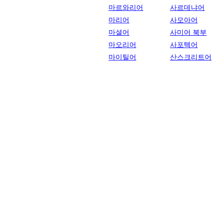
마르와리어
사르데냐어
마리어
사모아어
마셜어
사미어 북부
마오리어
사포텍어
마이틸어
산스크리트어