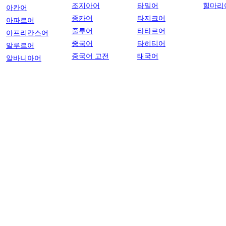
조지아어
타밀어
힐마리
아칸어
종카어
타지크어
아파르어
줄루어
타타르어
아프리칸스어
중국어
타히티어
알루르어
중국어 고전
태국어
알바니아어