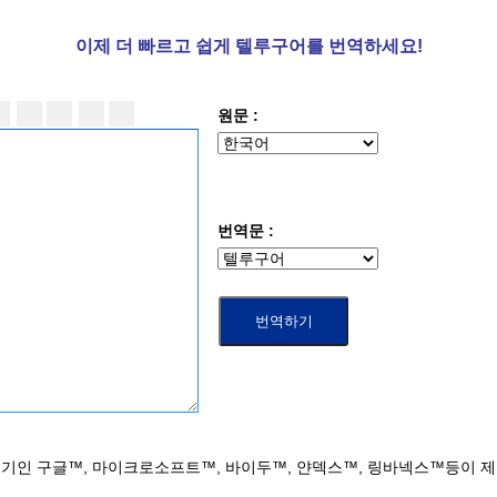
이제 더
빠르고 쉽게 텔루구어를 번역하세요!
원문 :
번역문 :
기인 구글™, 마이크로소프트™, 바이두™, 얀덱스™, 링바넥스™등이 