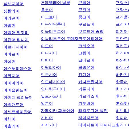
은데벨레어 남부
콘월어
프랑스
실레지아어
응코어
콘칸어
프랑스
싱할라어
이그보어
콩고어
프리울
아라곤어
이누인낙툰어
쿠르드어
프리지
아랍어
이눅티투트어
쿠르드어 중앙
피지어
아랍어 알제리
이눅티투트어 로마자
크로아티아어
핀란드
아랍어 튀니지
이도어
크리오어
필리핀
아르메니아어
이디시어
크림어
하리야
아바르어
이반어
크메르어
하와이
아삼어
이탈리아어
클링온어
하우사
아스투리아스어
인구시어
키가어
하카친
아와디어
인도네시아어
키냐르완다어
한국어
아이마라어
인터링구아어
키룬디어
헝가리
아이슬란드어
일로카노어
키르기스어
후파어
아이티 크리올어
일본어
키투바어
훈스뤼
아일랜드어
자메이카 파투아어
타갈로그어 방언
히브리
아제르바이잔어
자바어
타마지트어
힌디어
아체어
자자키어
타마지트어 티피나그
힐리가
아촐리어