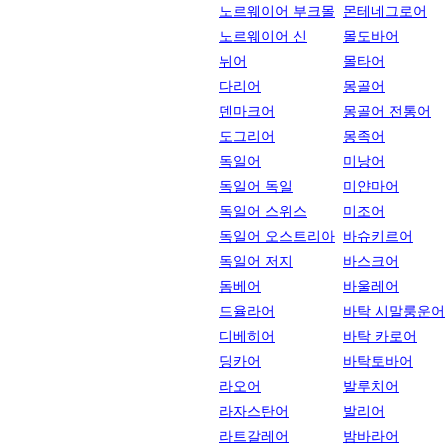
노르웨이어 부크몰
몬테네그로어
노르웨이어 신
몰도바어
뉘어
몰타어
다리어
몽골어
덴마크어
몽골어 전통어
도그리어
몽족어
독일어
미낭어
독일어 독일
미얀마어
독일어 스위스
미조어
독일어 오스트리아
바슈키르어
독일어 저지
바스크어
돔베어
바울레어
드율라어
바탁 시말룽운어
디베히어
바탁 카로어
딩카어
바탁토바어
라오어
발루치어
라자스탄어
발리어
라트갈레어
밤바라어