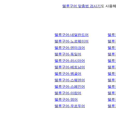
텔루구어 맞춤법 검사기
도 사용해
텔루구어-네덜란드어
텔루
텔루구어-노르웨이어
텔루
텔루구어-덴마크어
텔루
텔루구어-독일어
텔루
텔루구어-러시아어
텔루
텔루구어-베트남어
텔루
텔루구어-벵골어
텔루
텔루구어-스웨덴어
텔루
텔루구어-스페인어
텔루
텔루구어-아랍어
텔루
텔루구어-영어
텔루
텔루구어-우르두어
텔루