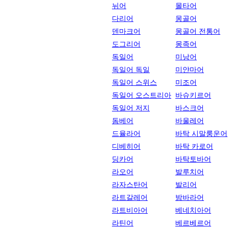
뉘어
몰타어
다리어
몽골어
덴마크어
몽골어 전통어
도그리어
몽족어
독일어
미낭어
독일어 독일
미얀마어
독일어 스위스
미조어
독일어 오스트리아
바슈키르어
독일어 저지
바스크어
돔베어
바울레어
드율라어
바탁 시말룽운어
디베히어
바탁 카로어
딩카어
바탁토바어
라오어
발루치어
라자스탄어
발리어
라트갈레어
밤바라어
라트비아어
베네치아어
라틴어
베르베르어