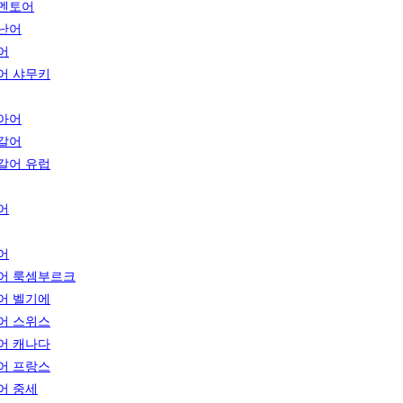
멘토어
난어
어
어 샤무키
아어
갈어
갈어 유럽
어
어
어 룩셈부르크
어 벨기에
어 스위스
어 캐나다
어 프랑스
어 중세