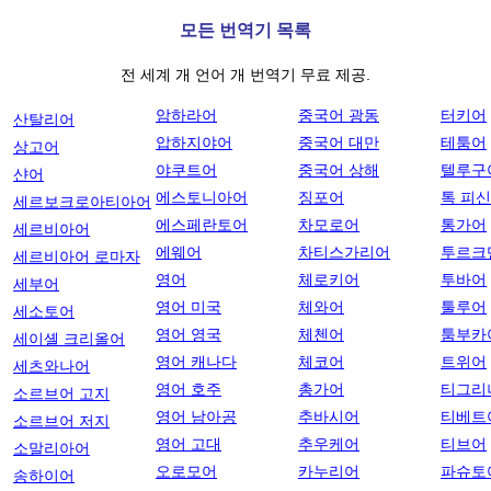
모든 번역기 목록
전 세계 개 언어 개 번역기 무료 제공.
암하라어
중국어 광동
터키어
산탈리어
압하지야어
중국어 대만
테툼어
상고어
야쿠트어
중국어 상해
텔루구
샨어
에스토니아어
징포어
톡 피
세르보크로아티아어
에스페란토어
차모로어
통가어
세르비아어
에웨어
차티스가리어
투르크
세르비아어 로마자
영어
체로키어
투바어
세부어
영어 미국
체와어
툴루어
세소토어
영어 영국
체첸어
툼부카
세이셸 크리올어
영어 캐나다
체코어
트위어
세츠와나어
영어 호주
총가어
티그리
소르브어 고지
영어 남아공
추바시어
티베트
소르브어 저지
영어 고대
추우케어
티브어
소말리아어
오로모어
카누리어
파슈토
송하이어