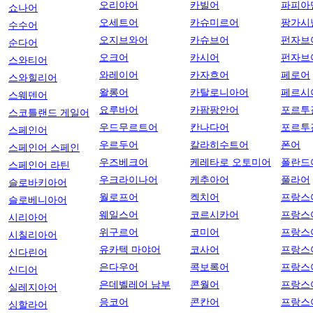
오리야어
카빌어
파피아
쇼나어
오세트어
카슈미르어
팡가시
수수어
오지브와어
카슈브어
펀자브
순다어
오크어
카시어
펀자브
스와티어
와레이어
카자흐어
페로어
스와힐리어
왈롱어
카탈로니아어
페르시
스웨덴어
요루바어
카팜팡안어
포르투
스코틀랜드 게일어
우드무르트어
칸나다어
포르투
스페인어
우르두어
칼라히수트어
폰어
스페인어 스페인
우즈베크어
케레타로 오토미어
폴란드
스페인어 라틴
우크라이나어
케추아어
풀라어
슬로바키아어
월로프어
켁치어
프랑스
슬로베니아어
웨일스어
코르시카어
프랑스
시리아어
위구르어
코미어
프랑스
시칠리아어
유카텍 마야어
코사어
프랑스
신다린어
은다우어
콕보록어
프랑스
신디어
은데벨레어 남부
콘월어
프랑스
실레지아어
응코어
콘칸어
프랑스
싱할라어