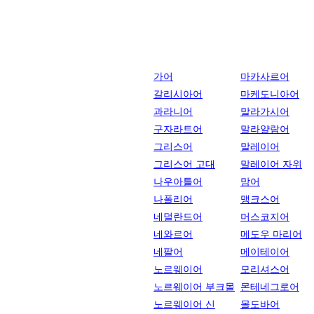
가어
마카사르어
갈리시아어
마케도니아어
과라니어
말라가시어
구자라트어
말라얄람어
그리스어
말레이어
그리스어 고대
말레이어 자위
나우아틀어
맘어
나폴리어
맹크스어
네덜란드어
머스코지어
네와르어
메도우 마리어
네팔어
메이테이어
노르웨이어
모리셔스어
노르웨이어 부크몰
몬테네그로어
노르웨이어 신
몰도바어