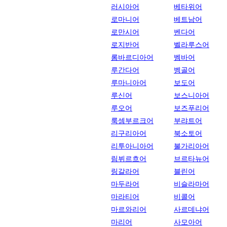
러시아어
베타위어
로마니어
베트남어
로만시어
벤다어
로지반어
벨라루스어
롬바르디아어
벰바어
루간다어
벵골어
루마니아어
보도어
루신어
보스니아어
루오어
보즈푸리어
룩셈부르크어
부랴트어
리구리아어
북소토어
리투아니아어
불가리아어
림뷔르흐어
브르타뉴어
링갈라어
블린어
마두라어
비슬라마어
마라티어
비콜어
마르와리어
사르데냐어
마리어
사모아어