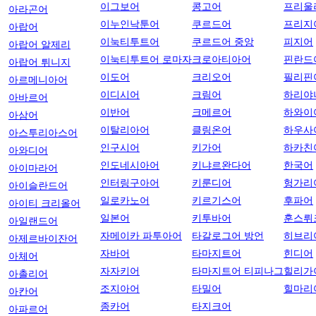
이그보어
콩고어
프리울
아라곤어
이누인낙툰어
쿠르드어
프리지
아랍어
이눅티투트어
쿠르드어 중앙
피지어
아랍어 알제리
이눅티투트어 로마자
크로아티아어
핀란드
아랍어 튀니지
이도어
크리오어
필리핀
아르메니아어
이디시어
크림어
하리야
아바르어
이반어
크메르어
하와이
아삼어
이탈리아어
클링온어
하우사
아스투리아스어
인구시어
키가어
하카친
아와디어
인도네시아어
키냐르완다어
한국어
아이마라어
인터링구아어
키룬디어
헝가리
아이슬란드어
일로카노어
키르기스어
후파어
아이티 크리올어
일본어
키투바어
훈스뤼
아일랜드어
자메이카 파투아어
타갈로그어 방언
히브리
아제르바이잔어
자바어
타마지트어
힌디어
아체어
자자키어
타마지트어 티피나그
힐리가
아촐리어
조지아어
타밀어
힐마리
아칸어
종카어
타지크어
아파르어