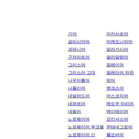
가어
마카사르어
갈리시아어
마케도니아어
과라니어
말라가시어
구자라트어
말라얄람어
그리스어
말레이어
그리스어 고대
말레이어 자위
나우아틀어
맘어
나폴리어
맹크스어
네덜란드어
머스코지어
네와르어
메도우 마리어
네팔어
메이테이어
노르웨이어
모리셔스어
노르웨이어 부크몰
몬테네그로어
노르웨이어 신
몰도바어