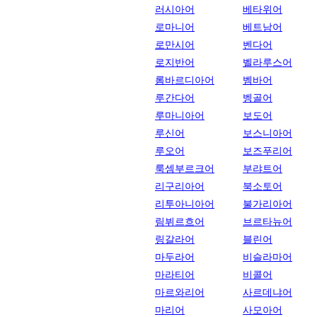
러시아어
베타위어
로마니어
베트남어
로만시어
벤다어
로지반어
벨라루스어
롬바르디아어
벰바어
루간다어
벵골어
루마니아어
보도어
루신어
보스니아어
루오어
보즈푸리어
룩셈부르크어
부랴트어
리구리아어
북소토어
리투아니아어
불가리아어
림뷔르흐어
브르타뉴어
링갈라어
블린어
마두라어
비슬라마어
마라티어
비콜어
마르와리어
사르데냐어
마리어
사모아어