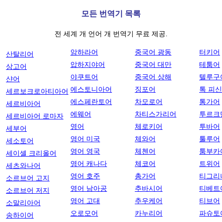
모든 번역기 목록
전 세계 개 언어 개 번역기 무료 제공.
암하라어
중국어 광동
터키어
산탈리어
압하지야어
중국어 대만
테툼어
상고어
야쿠트어
중국어 상해
텔루구
샨어
에스토니아어
징포어
톡 피
세르보크로아티아어
에스페란토어
차모로어
통가어
세르비아어
에웨어
차티스가리어
투르크
세르비아어 로마자
영어
체로키어
투바어
세부어
영어 미국
체와어
툴루어
세소토어
영어 영국
체첸어
툼부카
세이셸 크리올어
영어 캐나다
체코어
트위어
세츠와나어
영어 호주
총가어
티그리
소르브어 고지
영어 남아공
추바시어
티베트
소르브어 저지
영어 고대
추우케어
티브어
소말리아어
오로모어
카누리어
파슈토
송하이어