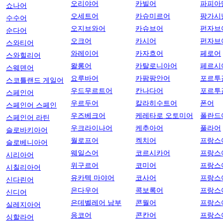
오리야어
카빌어
파피아
쇼나어
오세트어
카슈미르어
팡가시
수수어
오지브와어
카슈브어
펀자브
순다어
오크어
카시어
펀자브
스와티어
와레이어
카자흐어
페로어
스와힐리어
왈롱어
카탈로니아어
페르시
스웨덴어
요루바어
카팜팡안어
포르투
스코틀랜드 게일어
우드무르트어
칸나다어
포르투
스페인어
우르두어
칼라히수트어
폰어
스페인어 스페인
우즈베크어
케레타로 오토미어
폴란드
스페인어 라틴
우크라이나어
케추아어
풀라어
슬로바키아어
월로프어
켁치어
프랑스
슬로베니아어
웨일스어
코르시카어
프랑스
시리아어
위구르어
코미어
프랑스
시칠리아어
유카텍 마야어
코사어
프랑스
신다린어
은다우어
콕보록어
프랑스
신디어
은데벨레어 남부
콘월어
프랑스
실레지아어
응코어
콘칸어
프랑스
싱할라어