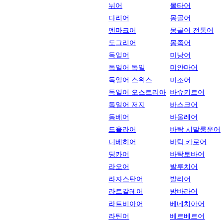
뉘어
몰타어
다리어
몽골어
덴마크어
몽골어 전통어
도그리어
몽족어
독일어
미낭어
독일어 독일
미얀마어
독일어 스위스
미조어
독일어 오스트리아
바슈키르어
독일어 저지
바스크어
돔베어
바울레어
드율라어
바탁 시말룽운어
디베히어
바탁 카로어
딩카어
바탁토바어
라오어
발루치어
라자스탄어
발리어
라트갈레어
밤바라어
라트비아어
베네치아어
라틴어
베르베르어