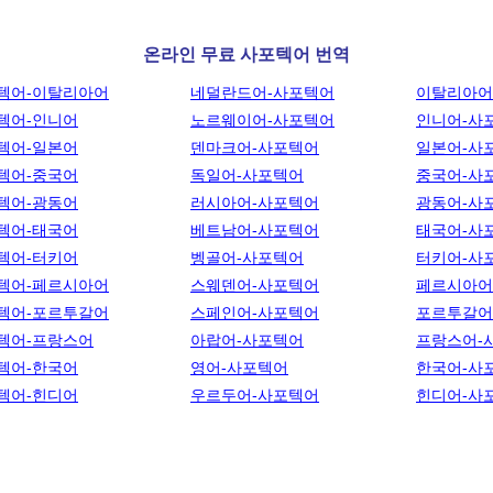
온라인 무료 사포텍어 번역
텍어-이탈리아어
네덜란드어-사포텍어
이탈리아어
텍어-인니어
노르웨이어-사포텍어
인니어-사
텍어-일본어
덴마크어-사포텍어
일본어-사
텍어-중국어
독일어-사포텍어
중국어-사
텍어-광동어
러시아어-사포텍어
광동어-사
텍어-태국어
베트남어-사포텍어
태국어-사
텍어-터키어
벵골어-사포텍어
터키어-사
텍어-페르시아어
스웨덴어-사포텍어
페르시아어
텍어-포르투갈어
스페인어-사포텍어
포르투갈어
텍어-프랑스어
아랍어-사포텍어
프랑스어-
텍어-한국어
영어-사포텍어
한국어-사
텍어-힌디어
우르두어-사포텍어
힌디어-사