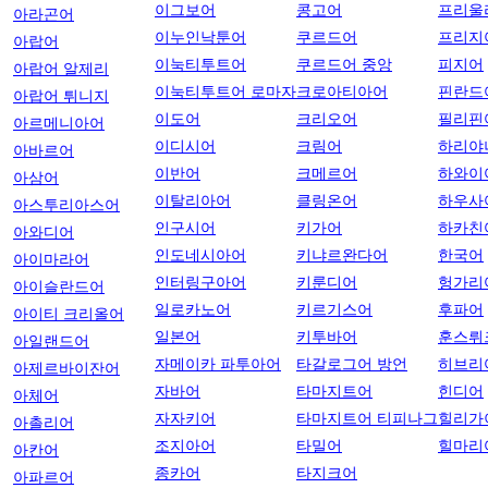
이그보어
콩고어
프리울
아라곤어
이누인낙툰어
쿠르드어
프리지
아랍어
이눅티투트어
쿠르드어 중앙
피지어
아랍어 알제리
이눅티투트어 로마자
크로아티아어
핀란드
아랍어 튀니지
이도어
크리오어
필리핀
아르메니아어
이디시어
크림어
하리야
아바르어
이반어
크메르어
하와이
아삼어
이탈리아어
클링온어
하우사
아스투리아스어
인구시어
키가어
하카친
아와디어
인도네시아어
키냐르완다어
한국어
아이마라어
인터링구아어
키룬디어
헝가리
아이슬란드어
일로카노어
키르기스어
후파어
아이티 크리올어
일본어
키투바어
훈스뤼
아일랜드어
자메이카 파투아어
타갈로그어 방언
히브리
아제르바이잔어
자바어
타마지트어
힌디어
아체어
자자키어
타마지트어 티피나그
힐리가
아촐리어
조지아어
타밀어
힐마리
아칸어
종카어
타지크어
아파르어