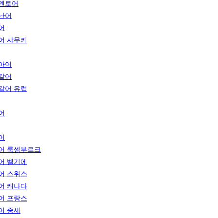
멘토어
난어
어
어 샤무키
아어
갈어
갈어 유럽
어
어
어 룩셈부르크
어 벨기에
어 스위스
어 캐나다
어 프랑스
어 중세