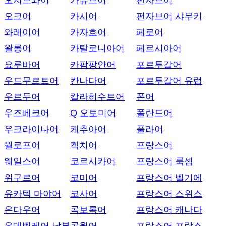
오지브와어
카슈브어
펀자브어
오크어
카시어
펀자브어 샤무키
와레이어
카자흐어
페로어
왈롱어
카탈로니아어
페르시아어
요루바어
카팜팡안어
포르투갈어
우드무르트어
칸나다어
포르투갈어 유럽
우르두어
칼라히수트어
폰어
우즈베크어
Q 오토미어
폴란드어
우크라이나어
케추아어
풀라어
월로프어
켁치어
프랑스어
웨일스어
코르시카어
프랑스어 룩셈
위구르어
코미어
프랑스어 벨기에
유카텍 마야어
코사어
프랑스어 스위스
은다우어
콕보록어
프랑스어 캐나다