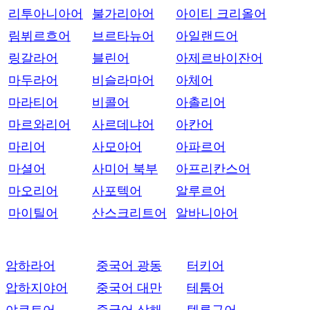
리투아니아어
불가리아어
아이티 크리올어
림뷔르흐어
브르타뉴어
아일랜드어
링갈라어
블린어
아제르바이잔어
마두라어
비슬라마어
아체어
마라티어
비콜어
아촐리어
마르와리어
사르데냐어
아칸어
마리어
사모아어
아파르어
마셜어
사미어 북부
아프리칸스어
마오리어
사포텍어
알루르어
마이틸어
산스크리트어
알바니아어
암하라어
중국어 광동
터키어
압하지야어
중국어 대만
테툼어