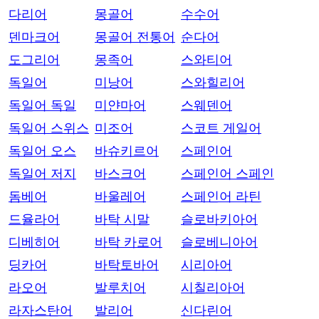
다리어
몽골어
수수어
덴마크어
몽골어 전통어
순다어
도그리어
몽족어
스와티어
독일어
미낭어
스와힐리어
독일어 독일
미얀마어
스웨덴어
독일어 스위스
미조어
스코트 게일어
독일어 오스
바슈키르어
스페인어
독일어 저지
바스크어
스페인어 스페인
돔베어
바울레어
스페인어 라틴
드율라어
바탁 시말
슬로바키아어
디베히어
바탁 카로어
슬로베니아어
딩카어
바탁토바어
시리아어
라오어
발루치어
시칠리아어
라자스탄어
발리어
신다린어