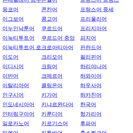
은데벨레어 남부
콘월어
프랑스어 프랑스
응코어
콘칸어
프랑스어 중세
이그보어
콩고어
프리울리어
이누인낙툰어
쿠르드어
프리지아어
이눅티투트어
쿠르드어 중앙
피지어
이눅티투트어 로
크로아티아어
핀란드어
이도어
크리오어
필리핀어
이디시어
크림어
하리야나어
이반어
크메르어
하와이어
이탈리아어
클링온어
하우사어
인구시어
키가어
하카친어
인도네시아어
키냐르완다어
한국어
인터링구아어
키룬디어
헝가리어
일로카노어
키르기스어
후파어