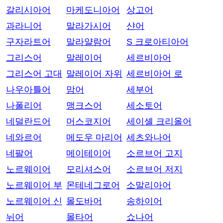
갈리시아어
마케도니아어
상고어
과라니어
말라가시어
샨어
구자라트어
말라얄람어
S 크로아티아어
그리스어
말레이어
세르비아어
그리스어 고대
말레이어 자위
세르비아어 로
나우아틀어
맘어
세부어
나폴리어
맹크스어
세소토어
네덜란드어
머스코지어
세이셸 크리올어
네와르어
메도우 마리어
세츠와나어
네팔어
메이테이어
소르브어 고지
노르웨이어
모리셔스어
소르브어 저지
노르웨이어 부
몬테네그로어
소말리아어
노르웨이어 신
몰도바어
송하이어
뉘어
몰타어
쇼나어