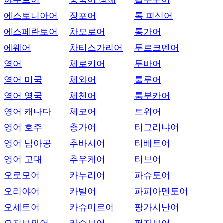
야쿠트어
중국어 상해
텔루구어
에스토니아어
징포어
톡 피신어
에스페란토어
차모로어
통가어
에웨어
차티스가리어
투르크멘어
영어
체로키어
투바어
영어 미국
체와어
툴루어
영어 영국
체첸어
툼부카어
영어 캐나다
체코어
트위어
영어 호주
총가어
티그리냐어
영어 남아공
추바시어
티베트어
영어 고대
추우케어
티브어
오로모어
카누리어
파슈토어
오리야어
카빌어
파피아멘토어
오세트어
카슈미르어
팡가시난어