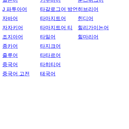
일본어
키투바어
훈스뤼크어
J 파투아어
타갈로그어 방언
히브리어
자바어
타마지트어
힌디어
자자키어
타마지트어 티
힐리가이논어
조지아어
타밀어
힐마리어
종카어
타지크어
줄루어
타타르어
중국어
타히티어
중국어 고전
태국어