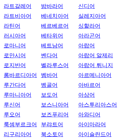
라트갈레어
밤바라어
신디어
라트비아어
베네치아어
실레지아어
라틴어
베르베르어
싱할라어
러시아어
베타위어
아라곤어
로마니어
베트남어
아랍어
로만시어
벤다어
아랍어 알제리
로지반어
벨라루스어
아랍어 튀니지
롬바르디아어
벰바어
아르메니아어
루간다어
벵골어
아바르어
루마니아어
보도어
아삼어
루신어
보스니아어
아스투리아스어
루오어
보즈푸리어
아와디어
룩셈부르크어
부랴트어
아이마라어
리구리아어
북소토어
아이슬란드어